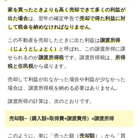
家を買ったときよりも高く売却できて多くの利益が
出た場合
は、翌年の確定申告で
売却で得た利益に対
して税金を納めなければなりません
。
この不動産を売却したときに出た利益は
譲渡所得
（じょうとしょとく）
と呼ばれ、この譲渡所得に課
せられるのが
譲渡所得税
です。譲渡所得税は、
所得
税と住民税
から成ります。
売却して利益が出なかった場合や利益が少なかった
場合は、譲渡所得税を納める必要はありません。
譲渡所得の計算は、次のとおりです。
売却額−（購入額+取得費+譲渡費用）=譲渡所得
このように、単に「売った額（
売却額
）」から「買