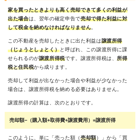
家を買ったときよりも高く売却できて多くの利益が
出た場合
は、翌年の確定申告で
売却で得た利益に対
して税金を納めなければなりません
。
この不動産を売却したときに出た利益は
譲渡所得
（じょうとしょとく）
と呼ばれ、この譲渡所得に課
せられるのが
譲渡所得税
です。譲渡所得税は、
所得
税と住民税
から成ります。
売却して利益が出なかった場合や利益が少なかった
場合は、譲渡所得税を納める必要はありません。
譲渡所得の計算は、次のとおりです。
売却額−（購入額+取得費+譲渡費用）=譲渡所得
このように、単に「売った額（
売却額
）」から「買