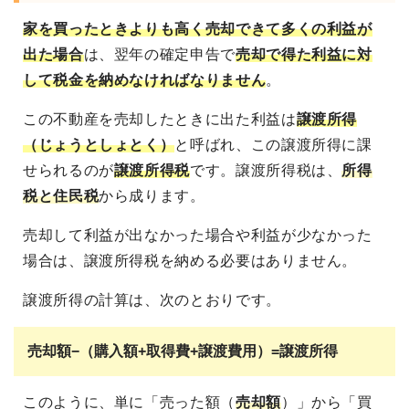
家を買ったときよりも高く売却できて多くの利益が
出た場合
は、翌年の確定申告で
売却で得た利益に対
して税金を納めなければなりません
。
この不動産を売却したときに出た利益は
譲渡所得
（じょうとしょとく）
と呼ばれ、この譲渡所得に課
せられるのが
譲渡所得税
です。譲渡所得税は、
所得
税と住民税
から成ります。
売却して利益が出なかった場合や利益が少なかった
場合は、譲渡所得税を納める必要はありません。
譲渡所得の計算は、次のとおりです。
売却額−（購入額+取得費+譲渡費用）=譲渡所得
このように、単に「売った額（
売却額
）」から「買