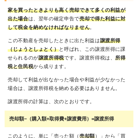
家を買ったときよりも高く売却できて多くの利益が
出た場合
は、翌年の確定申告で
売却で得た利益に対
して税金を納めなければなりません
。
この不動産を売却したときに出た利益は
譲渡所得
（じょうとしょとく）
と呼ばれ、この譲渡所得に課
せられるのが
譲渡所得税
です。譲渡所得税は、
所得
税と住民税
から成ります。
売却して利益が出なかった場合や利益が少なかった
場合は、譲渡所得税を納める必要はありません。
譲渡所得の計算は、次のとおりです。
売却額−（購入額+取得費+譲渡費用）=譲渡所得
このように、単に「売った額（
売却額
）」から「買