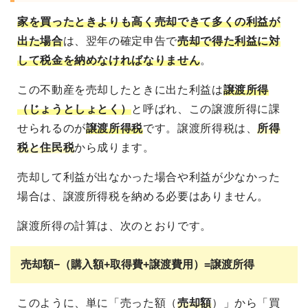
家を買ったときよりも高く売却できて多くの利益が
出た場合
は、翌年の確定申告で
売却で得た利益に対
して税金を納めなければなりません
。
この不動産を売却したときに出た利益は
譲渡所得
（じょうとしょとく）
と呼ばれ、この譲渡所得に課
せられるのが
譲渡所得税
です。譲渡所得税は、
所得
税と住民税
から成ります。
売却して利益が出なかった場合や利益が少なかった
場合は、譲渡所得税を納める必要はありません。
譲渡所得の計算は、次のとおりです。
売却額−（購入額+取得費+譲渡費用）=譲渡所得
このように、単に「売った額（
売却額
）」から「買