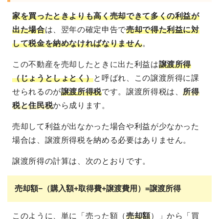
家を買ったときよりも高く売却できて多くの利益が
出た場合
は、翌年の確定申告で
売却で得た利益に対
して税金を納めなければなりません
。
この不動産を売却したときに出た利益は
譲渡所得
（じょうとしょとく）
と呼ばれ、この譲渡所得に課
せられるのが
譲渡所得税
です。譲渡所得税は、
所得
税と住民税
から成ります。
売却して利益が出なかった場合や利益が少なかった
場合は、譲渡所得税を納める必要はありません。
譲渡所得の計算は、次のとおりです。
売却額−（購入額+取得費+譲渡費用）=譲渡所得
このように、単に「売った額（
売却額
）」から「買