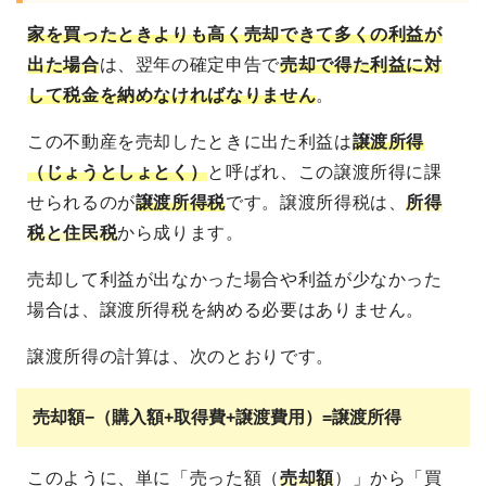
家を買ったときよりも高く売却できて多くの利益が
出た場合
は、翌年の確定申告で
売却で得た利益に対
して税金を納めなければなりません
。
この不動産を売却したときに出た利益は
譲渡所得
（じょうとしょとく）
と呼ばれ、この譲渡所得に課
せられるのが
譲渡所得税
です。譲渡所得税は、
所得
税と住民税
から成ります。
売却して利益が出なかった場合や利益が少なかった
場合は、譲渡所得税を納める必要はありません。
譲渡所得の計算は、次のとおりです。
売却額−（購入額+取得費+譲渡費用）=譲渡所得
このように、単に「売った額（
売却額
）」から「買