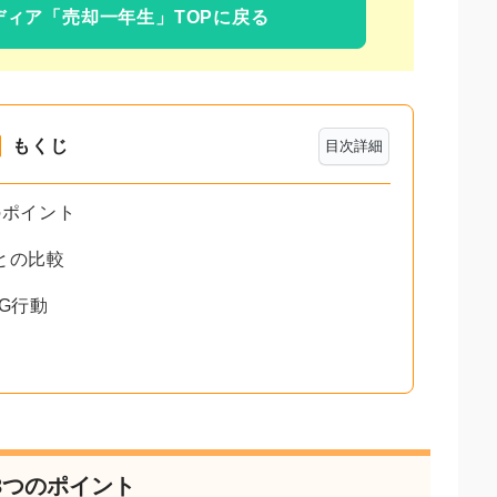
ディア
「売却一年生」TOPに戻る
もくじ
目次詳細
のポイント
との比較
G行動
3つのポイント