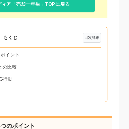
ディア
「売却一年生」TOPに戻る
もくじ
目次詳細
のポイント
との比較
G行動
3つのポイント