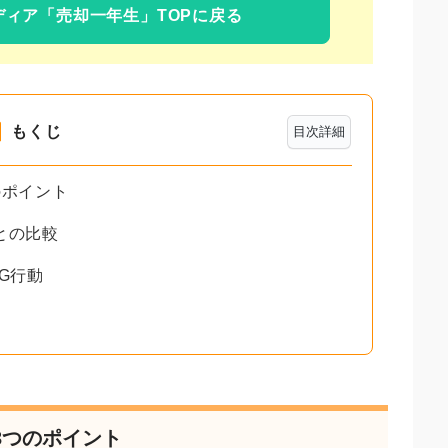
ディア
「売却一年生」TOPに戻る
もくじ
目次詳細
のポイント
との比較
G行動
3つのポイント