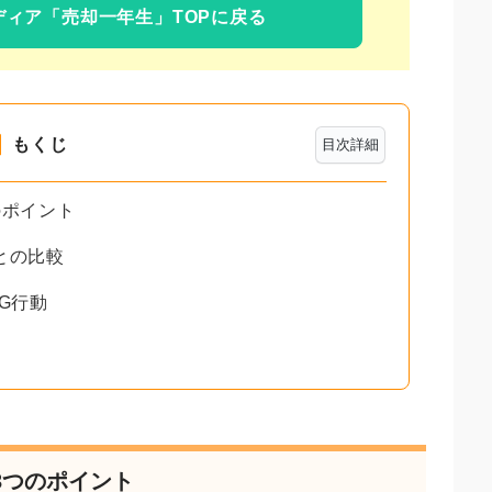
ディア
「売却一年生」TOPに戻る
もくじ
目次詳細
のポイント
との比較
G行動
3つのポイント