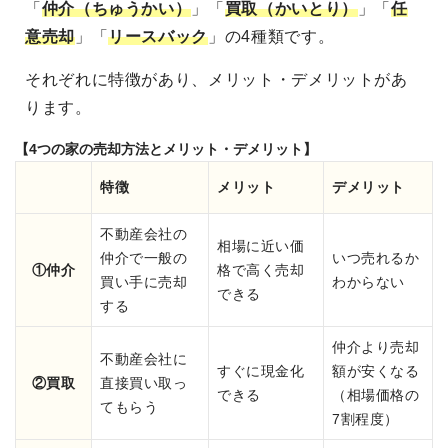
「
仲介（ちゅうかい）
」「
買取（かいとり）
」「
任
意売却
」「
リースバック
」の4種類です。
それぞれに特徴があり、メリット・デメリットがあ
ります。
【4つの家の売却方法とメリット・デメリット】
特徴
メリット
デメリット
不動産会社の
相場に近い価
仲介で一般の
いつ売れるか
①仲介
格で高く売却
買い手に売却
わからない
できる
する
仲介より売却
不動産会社に
すぐに現金化
額が安くなる
②買取
直接買い取っ
できる
（相場価格の
てもらう
7割程度）