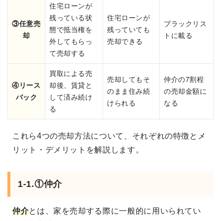
住宅ローンが
残っている状
住宅ローンが
③任意売
ブラックリス
態で抵当権を
残っていても
却
トに載る
外してもらっ
売却できる
て売却する
買取による売
売却してもそ
仲介の7割程
④リース
却後、賃貸と
のまま住み続
の売却金額に
バック
して済み続け
けられる
なる
る
これら4つの売却方法について、それぞれの特徴とメ
リット・デメリットを解説します。
1-1.①仲介
仲介
とは、家を売却する際に一般的に用いられてい