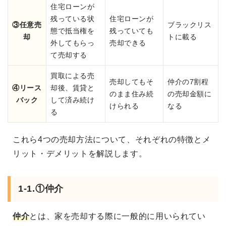
住宅ローンが
残っている状
住宅ローンが
③任意売
ブラックリス
態で抵当権を
残っていても
却
トに載る
外してもらっ
売却できる
て売却する
買取による売
売却してもそ
仲介の7割程
④リース
却後、賃貸と
のまま住み続
の売却金額に
バック
して済み続け
けられる
なる
る
これら4つの売却方法について、それぞれの特徴とメ
リット・デメリットを解説します。
1-1.①仲介
仲介
とは、家を売却する際に一般的に用いられてい