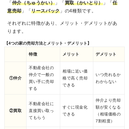
「
仲介（ちゅうかい）
」「
買取（かいとり）
」「
任
意売却
」「
リースバック
」の4種類です。
それぞれに特徴があり、メリット・デメリットがあ
ります。
【4つの家の売却方法とメリット・デメリット】
特徴
メリット
デメリット
不動産会社の
相場に近い価
仲介で一般の
いつ売れるか
①仲介
格で高く売却
買い手に売却
わからない
できる
する
仲介より売却
不動産会社に
すぐに現金化
額が安くなる
②買取
直接買い取っ
できる
（相場価格の
てもらう
7割程度）