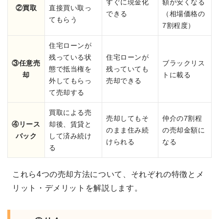
すぐに現金化
額が安くなる
②買取
直接買い取っ
できる
（相場価格の
てもらう
7割程度）
住宅ローンが
残っている状
住宅ローンが
③任意売
ブラックリス
態で抵当権を
残っていても
却
トに載る
外してもらっ
売却できる
て売却する
買取による売
売却してもそ
仲介の7割程
④リース
却後、賃貸と
のまま住み続
の売却金額に
バック
して済み続け
けられる
なる
る
これら4つの売却方法について、それぞれの特徴とメ
リット・デメリットを解説します。