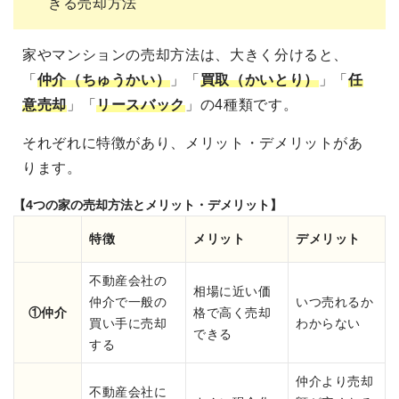
きる売却方法
家やマンションの売却方法は、大きく分けると、
「
仲介（ちゅうかい）
」「
買取（かいとり）
」「
任
意売却
」「
リースバック
」の4種類です。
それぞれに特徴があり、メリット・デメリットがあ
ります。
【4つの家の売却方法とメリット・デメリット】
特徴
メリット
デメリット
不動産会社の
相場に近い価
仲介で一般の
いつ売れるか
①仲介
格で高く売却
買い手に売却
わからない
できる
する
仲介より売却
不動産会社に