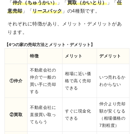
「
仲介（ちゅうかい）
」「
買取（かいとり）
」「
任
意売却
」「
リースバック
」の4種類です。
それぞれに特徴があり、メリット・デメリットがあ
ります。
【4つの家の売却方法とメリット・デメリット】
特徴
メリット
デメリット
不動産会社の
相場に近い価
仲介で一般の
いつ売れるか
①仲介
格で高く売却
買い手に売却
わからない
できる
する
仲介より売却
不動産会社に
すぐに現金化
額が安くなる
②買取
直接買い取っ
できる
（相場価格の
てもらう
7割程度）