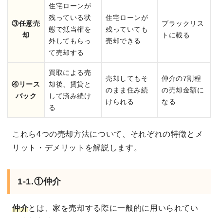
住宅ローンが
残っている状
住宅ローンが
③任意売
ブラックリス
態で抵当権を
残っていても
却
トに載る
外してもらっ
売却できる
て売却する
買取による売
売却してもそ
仲介の7割程
④リース
却後、賃貸と
のまま住み続
の売却金額に
バック
して済み続け
けられる
なる
る
これら4つの売却方法について、それぞれの特徴とメ
リット・デメリットを解説します。
1-1.①仲介
仲介
とは、家を売却する際に一般的に用いられてい