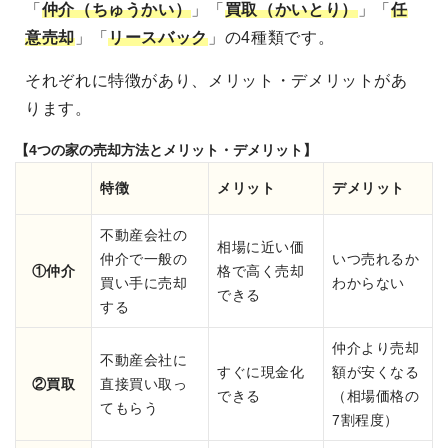
「
仲介（ちゅうかい）
」「
買取（かいとり）
」「
任
意売却
」「
リースバック
」の4種類です。
それぞれに特徴があり、メリット・デメリットがあ
ります。
【4つの家の売却方法とメリット・デメリット】
特徴
メリット
デメリット
不動産会社の
相場に近い価
仲介で一般の
いつ売れるか
①仲介
格で高く売却
買い手に売却
わからない
できる
する
仲介より売却
不動産会社に
すぐに現金化
額が安くなる
②買取
直接買い取っ
できる
（相場価格の
てもらう
7割程度）