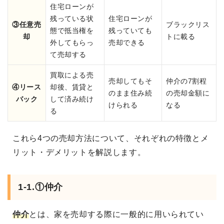
住宅ローンが
残っている状
住宅ローンが
③任意売
ブラックリス
態で抵当権を
残っていても
却
トに載る
外してもらっ
売却できる
て売却する
買取による売
売却してもそ
仲介の7割程
④リース
却後、賃貸と
のまま住み続
の売却金額に
バック
して済み続け
けられる
なる
る
これら4つの売却方法について、それぞれの特徴とメ
リット・デメリットを解説します。
1-1.①仲介
仲介
とは、家を売却する際に一般的に用いられてい