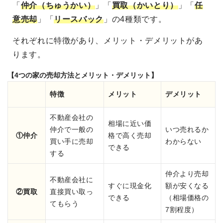
「
仲介（ちゅうかい）
」「
買取（かいとり）
」「
任
意売却
」「
リースバック
」の4種類です。
それぞれに特徴があり、メリット・デメリットがあ
ります。
【4つの家の売却方法とメリット・デメリット】
特徴
メリット
デメリット
不動産会社の
相場に近い価
仲介で一般の
いつ売れるか
①仲介
格で高く売却
買い手に売却
わからない
できる
する
仲介より売却
不動産会社に
すぐに現金化
額が安くなる
②買取
直接買い取っ
できる
（相場価格の
てもらう
7割程度）