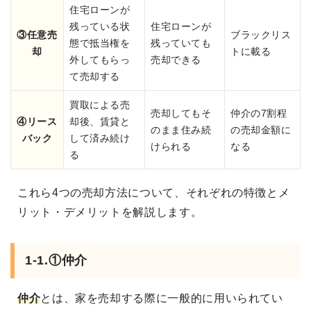
住宅ローンが
残っている状
住宅ローンが
③任意売
ブラックリス
態で抵当権を
残っていても
却
トに載る
外してもらっ
売却できる
て売却する
買取による売
売却してもそ
仲介の7割程
④リース
却後、賃貸と
のまま住み続
の売却金額に
バック
して済み続け
けられる
なる
る
これら4つの売却方法について、それぞれの特徴とメ
リット・デメリットを解説します。
1-1.①仲介
仲介
とは、家を売却する際に一般的に用いられてい