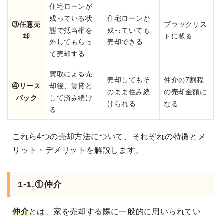
住宅ローンが
残っている状
住宅ローンが
③任意売
ブラックリス
態で抵当権を
残っていても
却
トに載る
外してもらっ
売却できる
て売却する
買取による売
売却してもそ
仲介の7割程
④リース
却後、賃貸と
のまま住み続
の売却金額に
バック
して済み続け
けられる
なる
る
これら4つの売却方法について、それぞれの特徴とメ
リット・デメリットを解説します。
1-1.①仲介
仲介
とは、家を売却する際に一般的に用いられてい