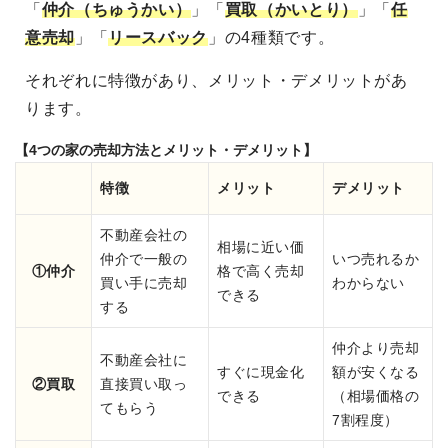
「
仲介（ちゅうかい）
」「
買取（かいとり）
」「
任
意売却
」「
リースバック
」の4種類です。
それぞれに特徴があり、メリット・デメリットがあ
ります。
【4つの家の売却方法とメリット・デメリット】
特徴
メリット
デメリット
不動産会社の
相場に近い価
仲介で一般の
いつ売れるか
①仲介
格で高く売却
買い手に売却
わからない
できる
する
仲介より売却
不動産会社に
すぐに現金化
額が安くなる
②買取
直接買い取っ
できる
（相場価格の
てもらう
7割程度）