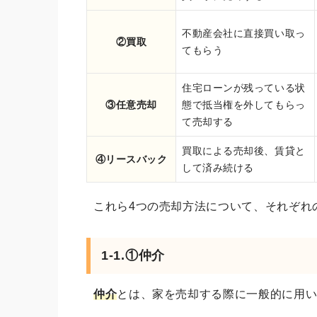
不動産会社に直接買い取っ
②買取
てもらう
住宅ローンが残っている状
③任意売却
態で抵当権を外してもらっ
て売却する
買取による売却後、賃貸と
④リースバック
して済み続ける
これら4つの売却方法について、それぞれ
1-1.①仲介
仲介
とは、家を売却する際に一般的に用