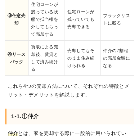
住宅ローンが
残っている状
住宅ローンが
③任意売
ブラックリス
態で抵当権を
残っていても
却
トに載る
外してもらっ
売却できる
て売却する
買取による売
売却してもそ
仲介の7割程
④リース
却後、賃貸と
のまま住み続
の売却金額に
バック
して済み続け
けられる
なる
る
これら4つの売却方法について、それぞれの特徴とメ
リット・デメリットを解説します。
1-1.①仲介
仲介
とは、家を売却する際に一般的に用いられてい