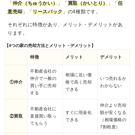
「
仲介（ちゅうかい）
」「
買取（かいとり）
」「
任
意売却
」「
リースバック
」の4種類です。
それぞれに特徴があり、メリット・デメリットがあ
ります。
【4つの家の売却方法とメリット・デメリット】
特徴
メリット
デメリット
不動産会社の
相場に近い価
仲介で一般の
いつ売れるか
①仲介
格で高く売却
買い手に売却
わからない
できる
する
仲介より売却
不動産会社に
すぐに現金化
額が安くなる
②買取
直接買い取っ
できる
（相場価格の
てもらう
7割程度）