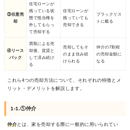
住宅ローンが
残っている状
住宅ローンが
③任意売
ブラックリス
態で抵当権を
残っていても
却
トに載る
外してもらっ
売却できる
て売却する
買取による売
売却してもそ
仲介の7割程
④リース
却後、賃貸と
のまま住み続
の売却金額に
バック
して済み続け
けられる
なる
る
これら4つの売却方法について、それぞれの特徴とメ
リット・デメリットを解説します。
1-1.①仲介
仲介
とは、家を売却する際に一般的に用いられてい