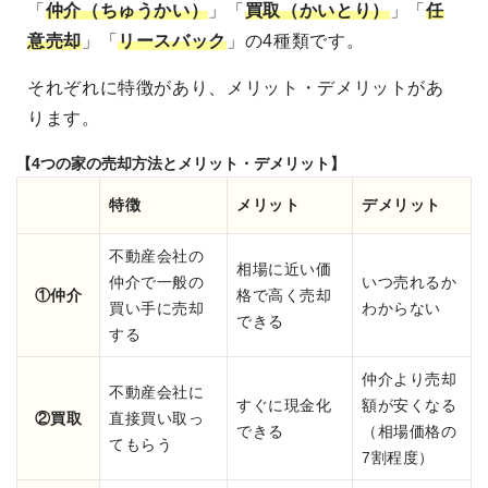
「
仲介（ちゅうかい）
」「
買取（かいとり）
」「
任
意売却
」「
リースバック
」の4種類です。
それぞれに特徴があり、メリット・デメリットがあ
ります。
【4つの家の売却方法とメリット・デメリット】
特徴
メリット
デメリット
不動産会社の
相場に近い価
仲介で一般の
いつ売れるか
①仲介
格で高く売却
買い手に売却
わからない
できる
する
仲介より売却
不動産会社に
すぐに現金化
額が安くなる
②買取
直接買い取っ
できる
（相場価格の
てもらう
7割程度）