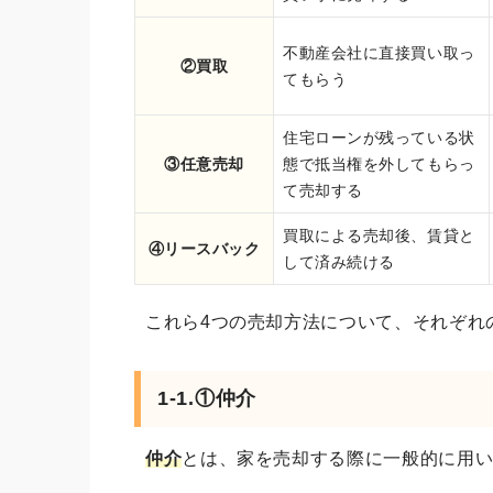
不動産会社に直接買い取っ
②買取
てもらう
住宅ローンが残っている状
③任意売却
態で抵当権を外してもらっ
て売却する
買取による売却後、賃貸と
④リースバック
して済み続ける
これら4つの売却方法について、それぞれ
1-1.①仲介
仲介
とは、家を売却する際に一般的に用