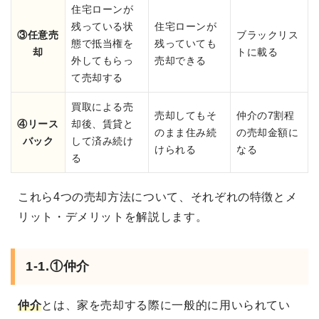
住宅ローンが
残っている状
住宅ローンが
③任意売
ブラックリス
態で抵当権を
残っていても
却
トに載る
外してもらっ
売却できる
て売却する
買取による売
売却してもそ
仲介の7割程
④リース
却後、賃貸と
のまま住み続
の売却金額に
バック
して済み続け
けられる
なる
る
これら4つの売却方法について、それぞれの特徴とメ
リット・デメリットを解説します。
1-1.①仲介
仲介
とは、家を売却する際に一般的に用いられてい