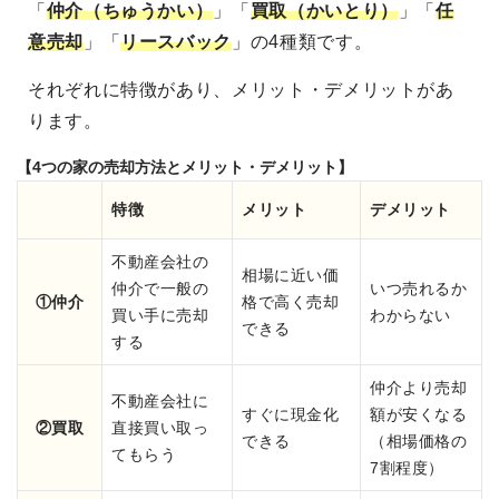
「
仲介（ちゅうかい）
」「
買取（かいとり）
」「
任
意売却
」「
リースバック
」の4種類です。
それぞれに特徴があり、メリット・デメリットがあ
ります。
【4つの家の売却方法とメリット・デメリット】
特徴
メリット
デメリット
不動産会社の
相場に近い価
仲介で一般の
いつ売れるか
①仲介
格で高く売却
買い手に売却
わからない
できる
する
仲介より売却
不動産会社に
すぐに現金化
額が安くなる
②買取
直接買い取っ
できる
（相場価格の
てもらう
7割程度）