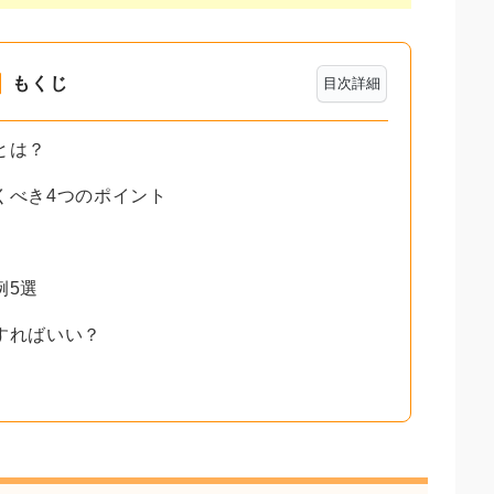
もくじ
目次詳細
とは？
くべき4つのポイント
例5選
すればいい？