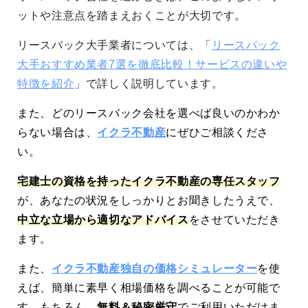
ットや注意点を踏まえおくことが大切です。
リースバック大手業者については、「
リースバック
大手おすすめ業者7選を徹底比較！サービスの違いや
特徴を紹介
」で詳しく説明しています。
また、どのリースバック会社を選べば良いのかわか
らない場合は、
イクラ不動産
にぜひご相談くださ
い。
宅建士の資格を持ったイクラ不動産の専任スタッフ
が、あなたの状況をしっかりとお聞きしたうえで、
中立な立場から適切なアドバイス
をさせていただき
ます。
また、
イクラ不動産独自の価格シミュレーター
を使
えば、簡単に素早く相場価格を調べることが可能で
す。もちろん、
無料＆秘密厳守
でご利用いただけま