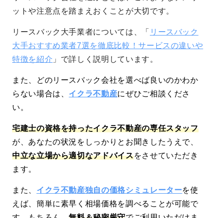
ットや注意点を踏まえおくことが大切です。
リースバック大手業者については、「
リースバック
大手おすすめ業者7選を徹底比較！サービスの違いや
特徴を紹介
」で詳しく説明しています。
また、どのリースバック会社を選べば良いのかわか
らない場合は、
イクラ不動産
にぜひご相談くださ
い。
宅建士の資格を持ったイクラ不動産の専任スタッフ
が、あなたの状況をしっかりとお聞きしたうえで、
中立な立場から適切なアドバイス
をさせていただき
ます。
また、
イクラ不動産独自の価格シミュレーター
を使
えば、簡単に素早く相場価格を調べることが可能で
す。もちろん、
無料＆秘密厳守
でご利用いただけま