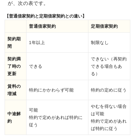
が、次の表です。
【普通借家契約と定期借家契約との違い】
普通借家契約
定期借家契約
契約期
1年以上
制限なし
間
契約満
できない（再契約
了時の
できる
できる場合もあ
更新
る）
賃料の
特約にかかわらず可能
特約の定めに従う
増減
やむを得ない場合
可能
中途解
は可能
特約で定めがあれば特約に
約
特約で定めがあれ
従う
ば特約に従う