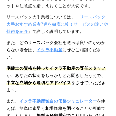
ットや注意点を踏まえおくことが大切です。
リースバック大手業者については、「
リースバック
大手おすすめ業者7選を徹底比較！サービスの違いや
特徴を紹介
」で詳しく説明しています。
また、どのリースバック会社を選べば良いのかわか
らない場合は、
イクラ不動産
にぜひご相談くださ
い。
宅建士の資格を持ったイクラ不動産の専任スタッフ
が、あなたの状況をしっかりとお聞きしたうえで、
中立な立場から適切なアドバイス
をさせていただき
ます。
また、
イクラ不動産独自の価格シミュレーター
を使
えば、簡単に素早く相場価格を調べることが可能で
す。もちろん、
無料＆秘密厳守
でご利用いただけま