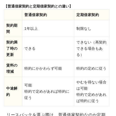
【普通借家契約と定期借家契約との違い】
普通借家契約
定期借家契約
契約期
1年以上
制限なし
間
契約満
できない（再契約
了時の
できる
できる場合もあ
更新
る）
賃料の
特約にかかわらず可能
特約の定めに従う
増減
やむを得ない場合
可能
中途解
は可能
特約で定めがあれば特約に
約
特約で定めがあれ
従う
ば特約に従う
リースバックを選ぶ際は、普通借家契約なのか定期