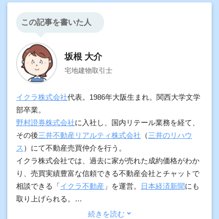
この記事を書いた人
坂根 大介
宅地建物取引士
イクラ株式会社
代表。1986年大阪生まれ。関西大学文学
部卒業。
野村證券株式会社
に入社し、国内リテール業務を経て、
その後
三井不動産リアルティ株式会社
（
三井のリハウ
ス
）にて不動産売買仲介を行う。
イクラ株式会社では、過去に家が売れた成約価格がわか
り、売買実績豊富な信頼できる不動産会社とチャットで
相談できる「
イクラ不動産
」を運営。
日本経済新聞
にも
取り上げられる。
加えて、契約実務や物件調査の経験をもとに、プロ向け