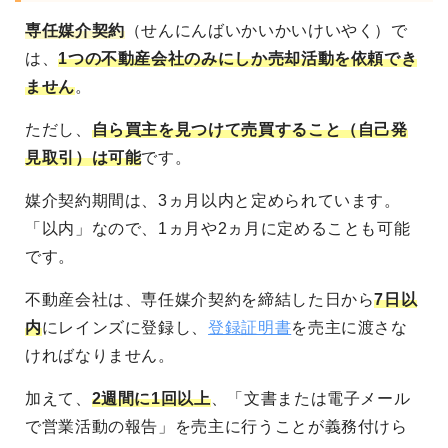
専任媒介契約
（せんにんばいかいかいけいやく）で
は、
1つの不動産会社のみにしか売却活動を依頼でき
ません
。
ただし、
自ら買主を見つけて売買すること（自己発
見取引）は可能
です。
媒介契約期間は、3ヵ月以内と定められています。
「以内」なので、1ヵ月や2ヵ月に定めることも可能
です。
不動産会社は、専任媒介契約を締結した日から
7日以
内
にレインズに登録し、
登録証明書
を売主に渡さな
ければなりません。
加えて、
2週間に1回以上
、「文書または電子メール
で営業活動の報告」を売主に行うことが義務付けら