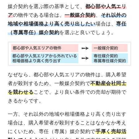
媒介契約を選ぶ際の基準として、
都心部や人気エリ
ア
の物件である場合は、
一般媒介契約
、
それ以外の
地域や相場価格より高く売り出したい
場合は、
専任
（専属専任）媒介契約
を選ぶと良いでしょう。
なぜなら、都心部や人気エリアの物件は、購入希望
者が殺到するため、一般媒介契約で
不動産会社同士
を競わせる
ことで、より良い条件での売却が期待で
きるからです。
一方、それ以外の地域や相場価格より高く売り出す
場合は、購入希望者が殺到することはなかなか考え
にくいため、専任（専属）媒介契約で
手厚く売却活