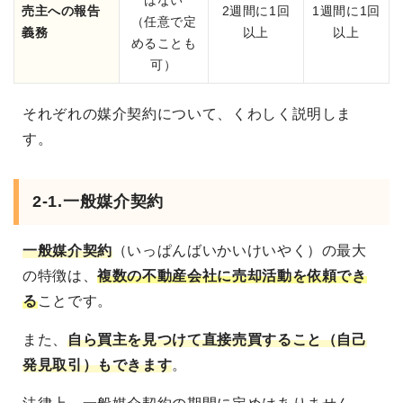
はない
売主への報告
2週間に1回
1週間に1回
（任意で定
義務
以上
以上
めることも
可）
それぞれの媒介契約について、くわしく説明しま
す。
2-1.一般媒介契約
一般媒介契約
（いっぱんばいかいけいやく）の最大
の特徴は、
複数の不動産会社に売却活動を依頼でき
る
ことです。
また、
自ら買主を見つけて直接売買すること（自己
発見取引）もできます
。