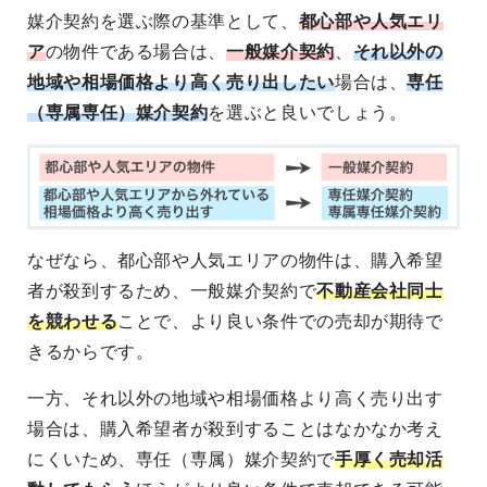
媒介契約を選ぶ際の基準として、
都心部や人気エリ
ア
の物件である場合は、
一般媒介契約
、
それ以外の
地域や相場価格より高く売り出したい
場合は、
専任
（専属専任）媒介契約
を選ぶと良いでしょう。
なぜなら、都心部や人気エリアの物件は、購入希望
者が殺到するため、一般媒介契約で
不動産会社同士
を競わせる
ことで、より良い条件での売却が期待で
きるからです。
一方、それ以外の地域や相場価格より高く売り出す
場合は、購入希望者が殺到することはなかなか考え
にくいため、専任（専属）媒介契約で
手厚く売却活