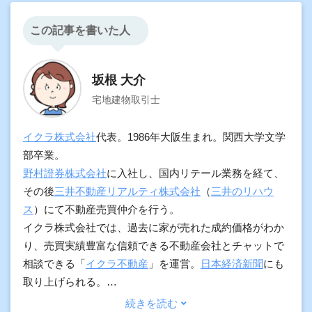
この記事を書いた人
坂根 大介
宅地建物取引士
イクラ株式会社
代表。1986年大阪生まれ。関西大学文学
部卒業。
野村證券株式会社
に入社し、国内リテール業務を経て、
その後
三井不動産リアルティ株式会社
（
三井のリハウ
ス
）にて不動産売買仲介を行う。
イクラ株式会社では、過去に家が売れた成約価格がわか
り、売買実績豊富な信頼できる不動産会社とチャットで
相談できる「
イクラ不動産
」を運営。
日本経済新聞
にも
取り上げられる。
加えて、契約実務や物件調査の経験をもとに、プロ向け