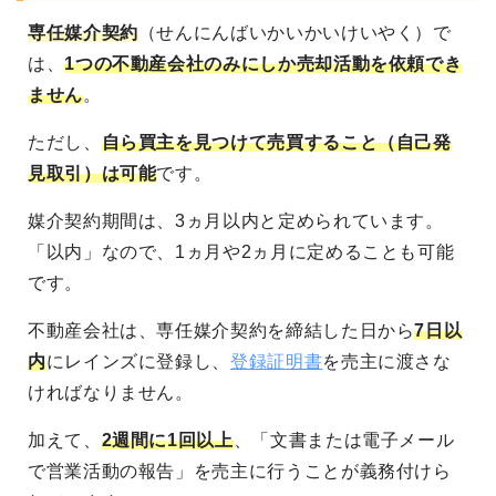
専任媒介契約
（せんにんばいかいかいけいやく）で
は、
1つの不動産会社のみにしか売却活動を依頼でき
ません
。
ただし、
自ら買主を見つけて売買すること（自己発
見取引）は可能
です。
媒介契約期間は、3ヵ月以内と定められています。
「以内」なので、1ヵ月や2ヵ月に定めることも可能
です。
不動産会社は、専任媒介契約を締結した日から
7日以
内
にレインズに登録し、
登録証明書
を売主に渡さな
ければなりません。
加えて、
2週間に1回以上
、「文書または電子メール
で営業活動の報告」を売主に行うことが義務付けら