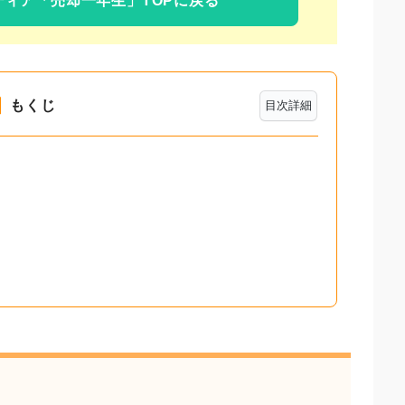
ディア
「売却一年生」TOPに戻る
もくじ
目次詳細