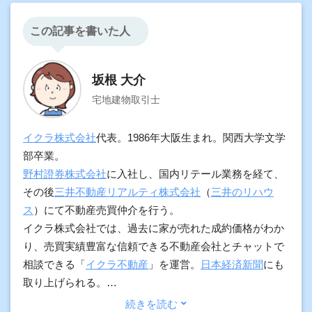
この記事を書いた人
坂根 大介
宅地建物取引士
イクラ株式会社
代表。1986年大阪生まれ。関西大学文学
部卒業。
野村證券株式会社
に入社し、国内リテール業務を経て、
その後
三井不動産リアルティ株式会社
（
三井のリハウ
ス
）にて不動産売買仲介を行う。
イクラ株式会社では、過去に家が売れた成約価格がわか
り、売買実績豊富な信頼できる不動産会社とチャットで
相談できる「
イクラ不動産
」を運営。
日本経済新聞
にも
取り上げられる。
加えて、契約実務や物件調査の経験をもとに、プロ向け