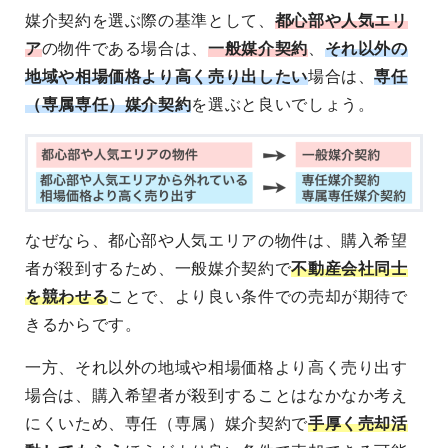
媒介契約を選ぶ際の基準として、
都心部や人気エリ
ア
の物件である場合は、
一般媒介契約
、
それ以外の
地域や相場価格より高く売り出したい
場合は、
専任
（専属専任）媒介契約
を選ぶと良いでしょう。
なぜなら、都心部や人気エリアの物件は、購入希望
者が殺到するため、一般媒介契約で
不動産会社同士
を競わせる
ことで、より良い条件での売却が期待で
きるからです。
一方、それ以外の地域や相場価格より高く売り出す
場合は、購入希望者が殺到することはなかなか考え
にくいため、専任（専属）媒介契約で
手厚く売却活