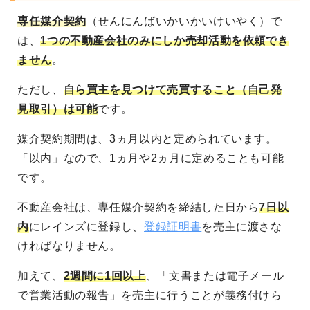
専任媒介契約
（せんにんばいかいかいけいやく）で
は、
1つの不動産会社のみにしか売却活動を依頼でき
ません
。
ただし、
自ら買主を見つけて売買すること（自己発
見取引）は可能
です。
媒介契約期間は、3ヵ月以内と定められています。
「以内」なので、1ヵ月や2ヵ月に定めることも可能
です。
不動産会社は、専任媒介契約を締結した日から
7日以
内
にレインズに登録し、
登録証明書
を売主に渡さな
ければなりません。
加えて、
2週間に1回以上
、「文書または電子メール
で営業活動の報告」を売主に行うことが義務付けら