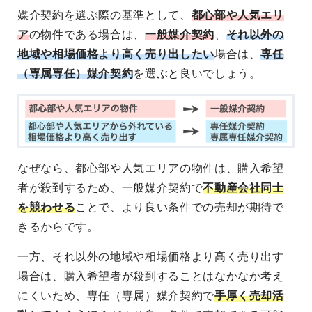
媒介契約を選ぶ際の基準として、
都心部や人気エリ
ア
の物件である場合は、
一般媒介契約
、
それ以外の
地域や相場価格より高く売り出したい
場合は、
専任
（専属専任）媒介契約
を選ぶと良いでしょう。
なぜなら、都心部や人気エリアの物件は、購入希望
者が殺到するため、一般媒介契約で
不動産会社同士
を競わせる
ことで、より良い条件での売却が期待で
きるからです。
一方、それ以外の地域や相場価格より高く売り出す
場合は、購入希望者が殺到することはなかなか考え
にくいため、専任（専属）媒介契約で
手厚く売却活