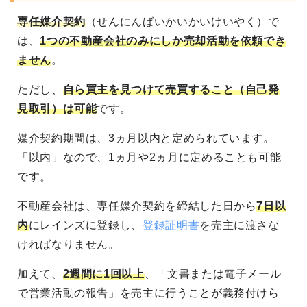
専任媒介契約
（せんにんばいかいかいけいやく）で
は、
1つの不動産会社のみにしか売却活動を依頼でき
ません
。
ただし、
自ら買主を見つけて売買すること（自己発
見取引）は可能
です。
媒介契約期間は、3ヵ月以内と定められています。
「以内」なので、1ヵ月や2ヵ月に定めることも可能
です。
不動産会社は、専任媒介契約を締結した日から
7日以
内
にレインズに登録し、
登録証明書
を売主に渡さな
ければなりません。
加えて、
2週間に1回以上
、「文書または電子メール
で営業活動の報告」を売主に行うことが義務付けら