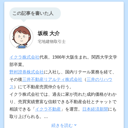
この記事を書いた人
坂根 大介
宅地建物取引士
イクラ株式会社
代表。1986年大阪生まれ。関西大学文学
部卒業。
野村證券株式会社
に入社し、国内リテール業務を経て、
その後
三井不動産リアルティ株式会社
（
三井のリハウ
ス
）にて不動産売買仲介を行う。
イクラ株式会社では、過去に家が売れた成約価格がわか
り、売買実績豊富な信頼できる不動産会社とチャットで
相談できる「
イクラ不動産
」を運営。
日本経済新聞
にも
取り上げられる。
加えて、契約実務や物件調査の経験をもとに、プロ向け