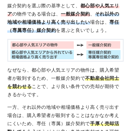
媒介契約を選ぶ際の基準として、
都心部や人気エリ
ア
の物件である場合は、
一般媒介契約
、
それ以外の
地域や相場価格より高く売り出したい
場合は、
専任
（専属専任）媒介契約
を選ぶと良いでしょう。
なぜなら、都心部や人気エリアの物件は、購入希望
者が殺到するため、一般媒介契約で
不動産会社同士
を競わせる
ことで、より良い条件での売却が期待で
きるからです。
一方、それ以外の地域や相場価格より高く売り出す
場合は、購入希望者が殺到することはなかなか考え
にくいため、専任（専属）媒介契約で
手厚く売却活