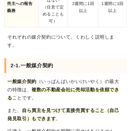
はない
売主への報告
2週間に1回
1週間に1回
（任意で定
義務
以上
以上
めることも
可）
それぞれの媒介契約について、くわしく説明しま
す。
2-1.一般媒介契約
一般媒介契約
（いっぱんばいかいけいやく）の最大
の特徴は、
複数の不動産会社に売却活動を依頼でき
る
ことです。
また、
自ら買主を見つけて直接売買すること（自己
発見取引）もできます
。