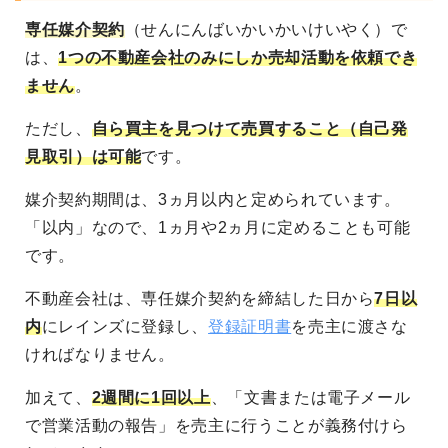
専任媒介契約
（せんにんばいかいかいけいやく）で
は、
1つの不動産会社のみにしか売却活動を依頼でき
ません
。
ただし、
自ら買主を見つけて売買すること（自己発
見取引）は可能
です。
媒介契約期間は、3ヵ月以内と定められています。
「以内」なので、1ヵ月や2ヵ月に定めることも可能
です。
不動産会社は、専任媒介契約を締結した日から
7日以
内
にレインズに登録し、
登録証明書
を売主に渡さな
ければなりません。
加えて、
2週間に1回以上
、「文書または電子メール
で営業活動の報告」を売主に行うことが義務付けら