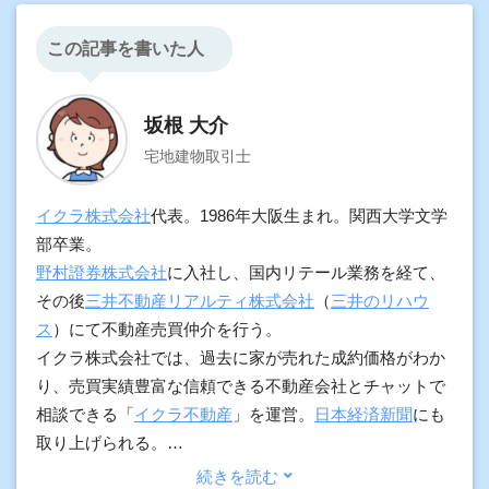
この記事を書いた人
坂根 大介
宅地建物取引士
イクラ株式会社
代表。1986年大阪生まれ。関西大学文学
部卒業。
野村證券株式会社
に入社し、国内リテール業務を経て、
その後
三井不動産リアルティ株式会社
（
三井のリハウ
ス
）にて不動産売買仲介を行う。
イクラ株式会社では、過去に家が売れた成約価格がわか
り、売買実績豊富な信頼できる不動産会社とチャットで
相談できる「
イクラ不動産
」を運営。
日本経済新聞
にも
取り上げられる。
加えて、契約実務や物件調査の経験をもとに、プロ向け