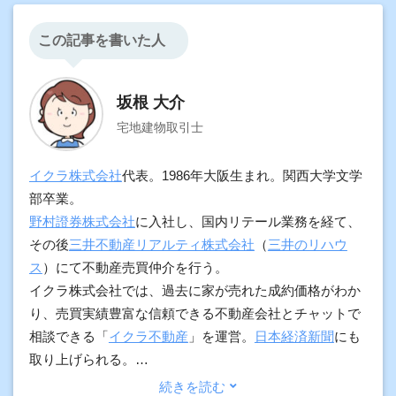
この記事を書いた人
坂根 大介
宅地建物取引士
イクラ株式会社
代表。1986年大阪生まれ。関西大学文学
部卒業。
野村證券株式会社
に入社し、国内リテール業務を経て、
その後
三井不動産リアルティ株式会社
（
三井のリハウ
ス
）にて不動産売買仲介を行う。
イクラ株式会社では、過去に家が売れた成約価格がわか
り、売買実績豊富な信頼できる不動産会社とチャットで
相談できる「
イクラ不動産
」を運営。
日本経済新聞
にも
取り上げられる。
加えて、契約実務や物件調査の経験をもとに、プロ向け