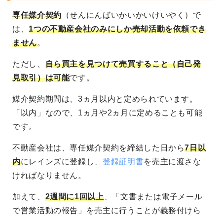
専任媒介契約
（せんにんばいかいかいけいやく）で
は、
1つの不動産会社のみにしか売却活動を依頼でき
ません
。
ただし、
自ら買主を見つけて売買すること（自己発
見取引）は可能
です。
媒介契約期間は、3ヵ月以内と定められています。
「以内」なので、1ヵ月や2ヵ月に定めることも可能
です。
不動産会社は、専任媒介契約を締結した日から
7日以
内
にレインズに登録し、
登録証明書
を売主に渡さな
ければなりません。
加えて、
2週間に1回以上
、「文書または電子メール
で営業活動の報告」を売主に行うことが義務付けら