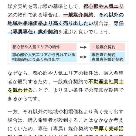
媒介契約を選ぶ際の基準として、
都心部や人気エリ
ア
の物件である場合は、
一般媒介契約
、
それ以外の
地域や相場価格より高く売り出したい
場合は、
専任
（専属専任）媒介契約
を選ぶと良いでしょう。
なぜなら、都心部や人気エリアの物件は、購入希望
者が殺到するため、一般媒介契約で
不動産会社同士
を競わせる
ことで、より良い条件での売却が期待で
きるからです。
一方、それ以外の地域や相場価格より高く売り出す
場合は、購入希望者が殺到することはなかなか考え
にくいため、専任（専属）媒介契約で
手厚く売却活