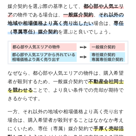
媒介契約を選ぶ際の基準として、
都心部や人気エリ
ア
の物件である場合は、
一般媒介契約
、
それ以外の
地域や相場価格より高く売り出したい
場合は、
専任
（専属専任）媒介契約
を選ぶと良いでしょう。
なぜなら、都心部や人気エリアの物件は、購入希望
者が殺到するため、一般媒介契約で
不動産会社同士
を競わせる
ことで、より良い条件での売却が期待で
きるからです。
一方、それ以外の地域や相場価格より高く売り出す
場合は、購入希望者が殺到することはなかなか考え
にくいため、専任（専属）媒介契約で
手厚く売却活