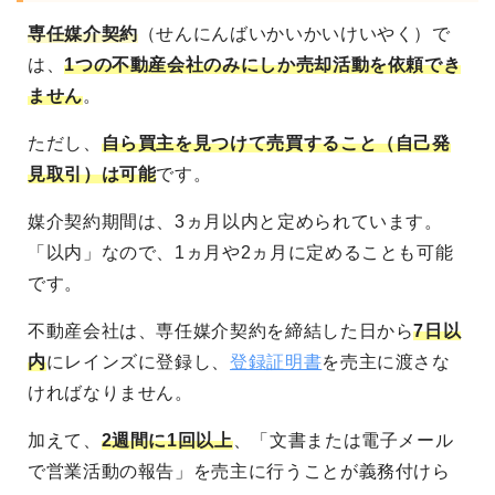
専任媒介契約
（せんにんばいかいかいけいやく）で
は、
1つの不動産会社のみにしか売却活動を依頼でき
ません
。
ただし、
自ら買主を見つけて売買すること（自己発
見取引）は可能
です。
媒介契約期間は、3ヵ月以内と定められています。
「以内」なので、1ヵ月や2ヵ月に定めることも可能
です。
不動産会社は、専任媒介契約を締結した日から
7日以
内
にレインズに登録し、
登録証明書
を売主に渡さな
ければなりません。
加えて、
2週間に1回以上
、「文書または電子メール
で営業活動の報告」を売主に行うことが義務付けら