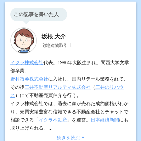
この記事を書いた人
坂根 大介
宅地建物取引士
イクラ株式会社
代表。1986年大阪生まれ。関西大学文学
部卒業。
野村證券株式会社
に入社し、国内リテール業務を経て、
その後
三井不動産リアルティ株式会社
（
三井のリハウ
ス
）にて不動産売買仲介を行う。
イクラ株式会社では、過去に家が売れた成約価格がわか
り、売買実績豊富な信頼できる不動産会社とチャットで
相談できる「
イクラ不動産
」を運営。
日本経済新聞
にも
取り上げられる。
加えて、契約実務や物件調査の経験をもとに、プロ向け