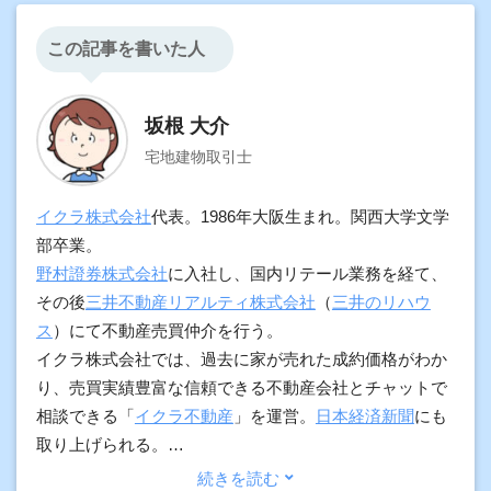
この記事を書いた人
坂根 大介
宅地建物取引士
イクラ株式会社
代表。1986年大阪生まれ。関西大学文学
部卒業。
野村證券株式会社
に入社し、国内リテール業務を経て、
その後
三井不動産リアルティ株式会社
（
三井のリハウ
ス
）にて不動産売買仲介を行う。
イクラ株式会社では、過去に家が売れた成約価格がわか
り、売買実績豊富な信頼できる不動産会社とチャットで
相談できる「
イクラ不動産
」を運営。
日本経済新聞
にも
取り上げられる。
加えて、契約実務や物件調査の経験をもとに、プロ向け