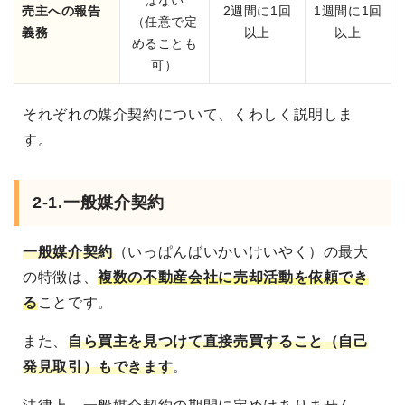
はない
売主への報告
2週間に1回
1週間に1回
（任意で定
義務
以上
以上
めることも
可）
それぞれの媒介契約について、くわしく説明しま
す。
2-1.一般媒介契約
一般媒介契約
（いっぱんばいかいけいやく）の最大
の特徴は、
複数の不動産会社に売却活動を依頼でき
る
ことです。
また、
自ら買主を見つけて直接売買すること（自己
発見取引）もできます
。