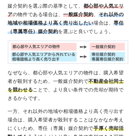
媒介契約を選ぶ際の基準として、
都心部や人気エリ
ア
の物件である場合は、
一般媒介契約
、
それ以外の
地域や相場価格より高く売り出したい
場合は、
専任
（専属専任）媒介契約
を選ぶと良いでしょう。
なぜなら、都心部や人気エリアの物件は、購入希望
者が殺到するため、一般媒介契約で
不動産会社同士
を競わせる
ことで、より良い条件での売却が期待で
きるからです。
一方、それ以外の地域や相場価格より高く売り出す
場合は、購入希望者が殺到することはなかなか考え
にくいため、専任（専属）媒介契約で
手厚く売却活