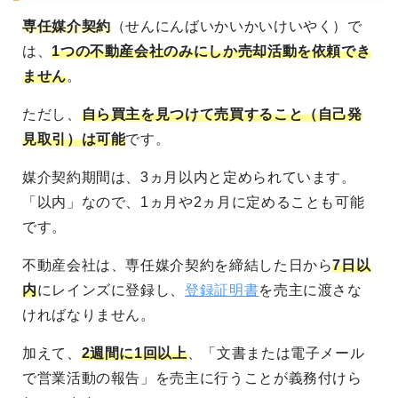
専任媒介契約
（せんにんばいかいかいけいやく）で
は、
1つの不動産会社のみにしか売却活動を依頼でき
ません
。
ただし、
自ら買主を見つけて売買すること（自己発
見取引）は可能
です。
媒介契約期間は、3ヵ月以内と定められています。
「以内」なので、1ヵ月や2ヵ月に定めることも可能
です。
不動産会社は、専任媒介契約を締結した日から
7日以
内
にレインズに登録し、
登録証明書
を売主に渡さな
ければなりません。
加えて、
2週間に1回以上
、「文書または電子メール
で営業活動の報告」を売主に行うことが義務付けら