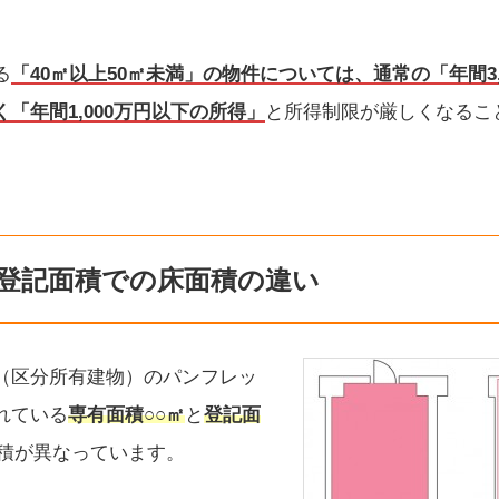
る
「40㎡以上50㎡未満」の物件については、通常の「年間3,
「年間1,000万円以下の所得」
と所得制限が厳しくなるこ
登記面積での床面積の違い
（区分所有建物）のパンフレッ
れている
専有面積
○○㎡
と
登記面
積が異なっています。