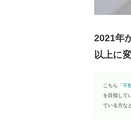
2021
以上に
こちら「
不
を目指して
ている方な