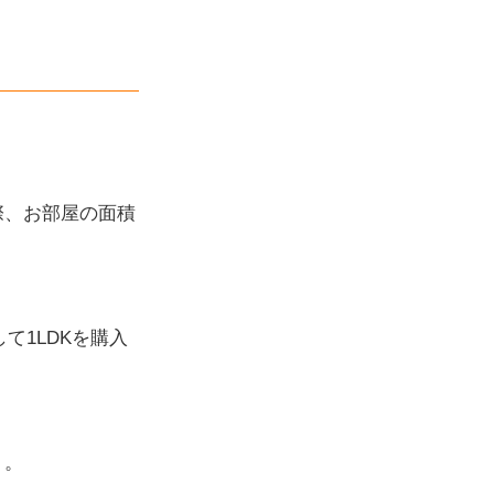
際、お部屋の面積
て1LDKを購入
う。