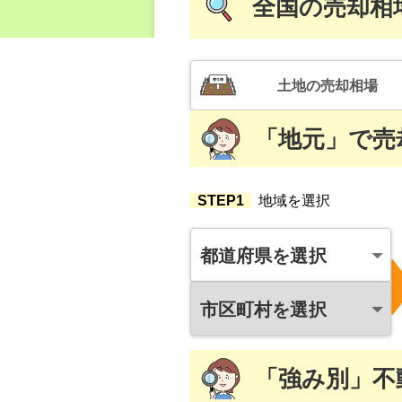
全国
の売却相
土地
の売却相場
「地元」
で
売
STEP1
地域を選択
都道府県を選択
市区町村を選択
「強み別」
不