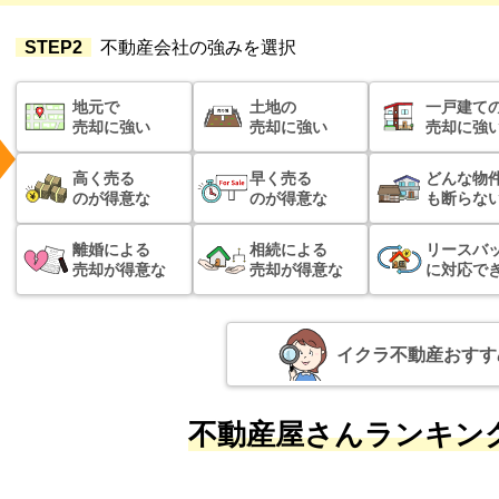
STEP2
不動産会社の強みを選択
地元で
土地の
一戸建て
売却に強い
売却に強い
売却に強
高く売る
早く売る
どんな物
のが得意な
のが得意な
も断らな
離婚による
相続による
リースバ
売却が得意な
売却が得意な
に対応で
イクラ不動産おすす
不動産屋さんランキング