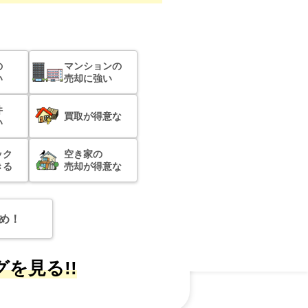
の
マンションの
い
売却に強い
件
買取が得意な
い
ック
空き家の
きる
売却が得意な
め！
を見る!!