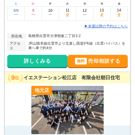
土
日
月
火
水
木
金
11
13
14
8/8
9
10
12
○
○
○
ー
ー
ー
ー
▶来週以降の予約はこちら
島根県出雲市大津朝倉二丁目3-2
所在地
アクセ
JR山陰本線出雲市より北進し国道9号線（出雲バイパス）を
東へ車で約4分
ス
詳しくみる
売却相談する
無料
9
イエステーション松江店 有限会社朝日住宅
位
地元店