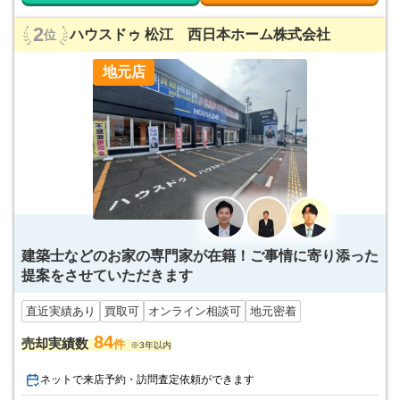
2
ハウスドゥ 松江 西日本ホーム株式会社
位
地元店
建築士などのお家の専門家が在籍！ご事情に寄り添った
提案をさせていただきます
直近実績あり
買取可
オンライン相談可
地元密着
84
売却実績数
件
※3年以内
ネットで来店予約・訪問査定依頼ができます