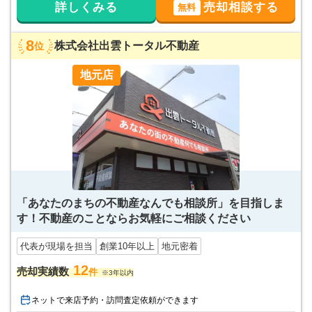
詳しくみる
売却相談する
無料
8
株式会社出雲トータル不動産
位
地元店
「あなたのまちの不動産なんでも相談所」を目指しま
す！不動産のことならお気軽にご相談ください
代表が現場を担当
創業10年以上
地元密着
12
売却実績数
件
※3年以内
ネットで来店予約・訪問査定依頼ができます