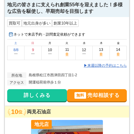
地元の皆さまに支えられ創業55年を迎えました！多様
な広告を駆使し、早期売却を目指します
買取可
地元出身が多い
創業10年以上
ネットで来店予約・訪問査定依頼ができます
土
日
月
火
水
木
金
11
13
14
8/8
9
10
12
○
○
○
ー
ー
ー
ー
▶来週以降の予約はこちら
島根県松江市西津田四丁目1-2
所在地
開運稲荷前停歩１分
アクセス
詳しくみる
売却相談する
無料
10
両見石油店
位
地元店