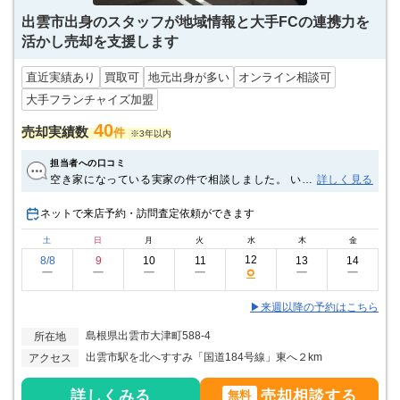
出雲市出身のスタッフが地域情報と大手FCの連携力を
活かし売却を支援します
直近実績あり
買取可
地元出身が多い
オンライン相談可
大手フランチャイズ加盟
40
売却実績数
件
※3年以内
担当者への口コミ
空き家になっている実家の件で相談しました。 いろ
詳しく見る
いろな案を出していただき、ひとつひとつ丁寧に説
明して下さいました。ありがとうございました。
ネットで来店予約・訪問査定依頼ができます
土
日
月
火
水
木
金
12
8/8
9
10
11
13
14
○
ー
ー
ー
ー
ー
ー
▶来週以降の予約はこちら
島根県出雲市大津町588-4
所在地
出雲市駅を北へすすみ「国道184号線」東へ２km
アクセス
詳しくみる
売却相談する
無料