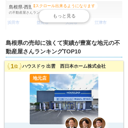
スクロール出来るようになります
スクロール出来るようになります
スクロール出来るようになります
島根県
-
西部
の不動産屋さんランキングを見る
もっと見る
もっと見る
もっと見る
浜田市
益田市
大田市
江津市
鹿足郡津和野
邑智郡川本町
邑智郡美郷町
邑智郡邑南町
町
島根県
の
売却に強くて実績が豊富な
地元の不
鹿足郡吉賀町
動産屋さんランキング
TOP10
島根県
-
隠岐
の不動産屋さんランキングを見る
1
ハウスドゥ 出雲 西日本ホーム株式会社
位
隠岐郡西ノ島
隠岐郡隠岐の
隠岐郡海士町
隠岐郡知夫村
町
島町
地元店