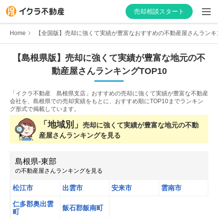
売却相談スタート
Home
【全国版】売却に強くて実績が豊富なおすすめの不動産屋さんランキ
【
島根県
版】
売却に強くて実績が豊富な
地元の不
動産屋さんランキング
TOP10
はじめての方へ
「イクラ不動産 島根県支店」おすすめの売却に強くて実績が豊富な不動産
不動産会社を探す
会社を、
島根県での売却実績をもとに、おすすめ順にTOP10までランキン
グ形式で掲載しています。
物件の価格を知る
「地域別」
売却に強くて実績が豊富な
地元の不動
産屋さんランキングを見る
お家の売却を学ぶ
島根県
-
東部
の不動産屋さんランキングを見る
不動産会社向け情報
松江市
出雲市
安来市
雲南市
仁多郡奥出雲
飯石郡飯南町
町