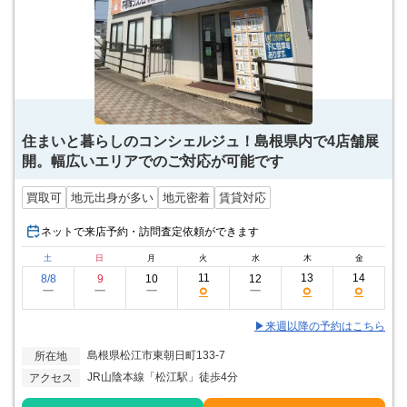
住まいと暮らしのコンシェルジュ！島根県内で4店舗展
開。幅広いエリアでのご対応が可能です
買取可
地元出身が多い
地元密着
賃貸対応
ネットで来店予約・訪問査定依頼ができます
土
日
月
火
水
木
金
11
13
14
8/8
9
10
12
○
○
○
ー
ー
ー
ー
▶来週以降の予約はこちら
島根県松江市東朝日町133-7
所在地
JR山陰本線「松江駅」徒歩4分
アクセス