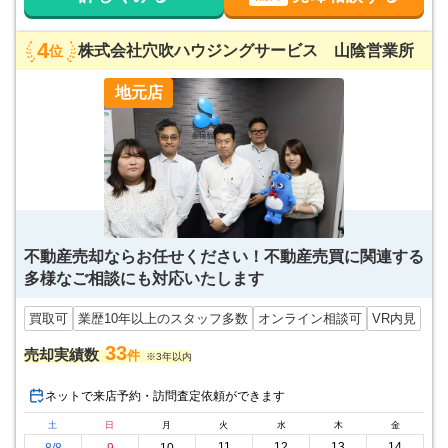
4
株式会社穴吹ハウジングサービス 山陰営業所
位
地元店
不動産売却ならお任せください！不動産売買に関連する
多様なご相談にも対応いたします
買取可
業歴10年以上のスタッフ多数
オンライン相談可
VR内見
33
売却実績数
件
※3年以内
ネットで来店予約・訪問査定依頼ができます
土
日
月
火
水
木
金
11
12
13
14