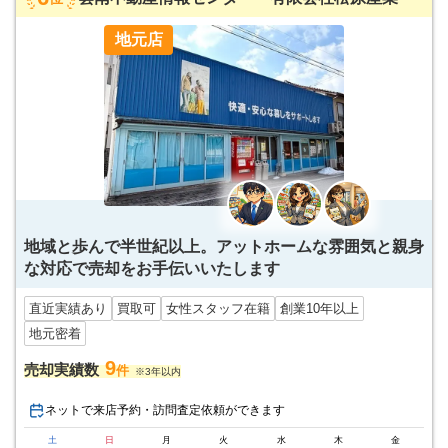
地元店
地域と歩んで半世紀以上。アットホームな雰囲気と親身
な対応で売却をお手伝いいたします
直近実績あり
買取可
女性スタッフ在籍
創業10年以上
地元密着
9
売却実績数
件
※3年以内
ネットで来店予約・訪問査定依頼ができます
土
日
月
火
水
木
金