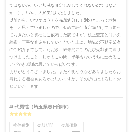
ではないか、いい加減な査定しかしてくれないのではない
か…）。いや、大変失礼いたしました。

以前から、いつかはウチを売却処分して別のところで老後
を…と思っていましたので、せめて評価査定額だけでも知っ
ておきたいと貴社にご依頼した訳ですが、机上査定とはいえ
綿密・丁寧な査定をしていただいた上に、地域の不動産業者
のご紹介までしていただき、結果的にこのたび売却まで辿り
つけましたこと、しかもこの間、半年もないうちに進めるこ
とができ感謝の思いでいっぱいです。

ありがとうございました。また不明な点などありましたらお
尋ねする機会もあるかと思いますが、その折にはよろしくお
願いいたします。
40代
男性
（
埼玉県春日部市
）
物件種別
売却期間
売却価格