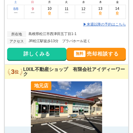
土
日
月
火
水
木
金
10
13
14
8/8
9
11
12
○
○
○
ー
ー
ー
ー
▶来週以降の予約はこちら
島根県松江市西津田五丁目1-1
所在地
JR松江駅徒歩13分 プラバホール近く
アクセス
詳しくみる
売却相談する
無料
LIXIL不動産ショップ 有限会社アイディーワー
3
位
ク
地元店