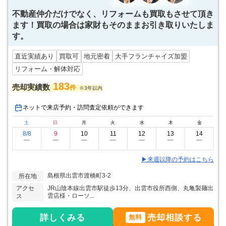
不動産仲介だけでなく、リフォームも買取もさせて頂き
ます！買取の場合は家財もそのままお引き取りいたしま
す。
直近実績あり
買取可
地元密着
大手フランチャイズ加盟
リフォーム・解体対応
183
売却実績数
件
※3年以内
ネットで来店予約・訪問査定依頼ができます
土
日
月
火
水
木
金
8/8
9
10
11
12
13
14
ー
ー
ー
ー
ー
ー
ー
▶来週以降の予約はこちら
島根県出雲市渡橋町3-2
所在地
アクセ
JR山陰本線出雲市駅徒歩13分、出雲市役所西側、丸亀製麺出
雲店様・ローソ...
ス
詳しくみる
売却相談する
無料