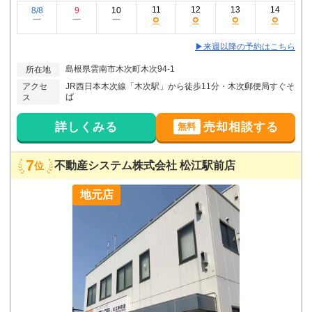
11
12
13
14
8/8
9
10
○
○
○
○
ー
ー
ー
▶来週以降の予約はこちら
島根県雲南市木次町木次94-1
所在地
アクセ
JR西日本木次線「木次駅」から徒歩11分・木次郵便局すぐそ
ば
ス
詳しくみる
売却相談する
無料
7
不動産システム株式会社 松江駅前店
位
地元店