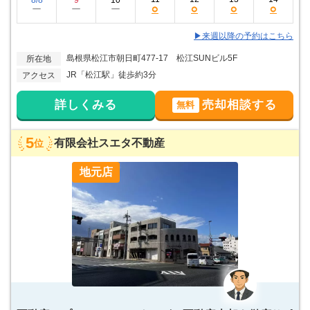
8/8
9
10
○
○
○
○
ー
ー
ー
▶来週以降の予約はこちら
島根県松江市朝日町477-17 松江SUNビル5F
所在地
JR「松江駅」徒歩約3分
アクセス
詳しくみる
売却相談する
無料
5
有限会社スエタ不動産
位
地元店