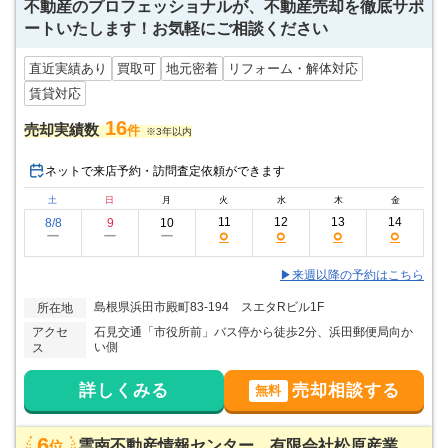
不動産のプロフェッショナルが、不動産売却を徹底サポ
ートいたします！お気軽にご相談ください
直近実績あり
買取可
地元密着
リフォーム・解体対応
賃貸対応
16
売却実績数
件
※3年以内
ネットで来店予約・訪問査定依頼ができます
土
日
月
火
水
木
金
11
12
13
14
8/8
9
10
○
○
○
○
ー
ー
ー
▶来週以降の予約はこちら
島根県浜田市殿町83-194 スエタRビル1F
所在地
アクセ
石見交通「市役所前」バス停から徒歩2分、浜田郵便局向か
い側
ス
詳しくみる
売却相談する
無料
6
雲南不動産情報センター 有限会社松原産業
位