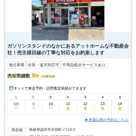
ガソリンスタンドのなかにあるアットホームな不動産会
社！売主様目線の丁寧な対応をお約束します
地元密着
出張・遠方対応可
不用品処分サービスあり
9
売却実績数
件
※3年以内
ネットで来店予約・訪問査定依頼ができます
土
日
月
火
水
木
金
11
12
13
14
8/8
9
10
○
○
○
○
ー
ー
ー
▶来週以降の予約はこちら
島根県益田市木部町イ116-2
所在地