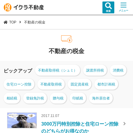
メニュー
検索
TOP
不動産の税金
不動産の税金
ピックアップ
不動産取得税（シュミ）
譲渡所得税
消費税
住宅ローン控除
不動産取得税
固定資産税
都市計画税
相続税
登録免許税
贈与税
印紙税
海外居住者
2017.11.07
3000万円特別控除と住宅ローン控除
のどちらがお得なのか