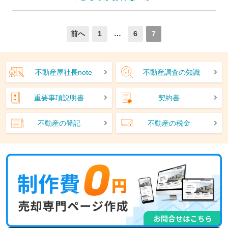
前へ
1
…
6
7
不動産屋社長note
不動産調査の知識
重要事項説明書
契約書
不動産の登記
不動産の税金