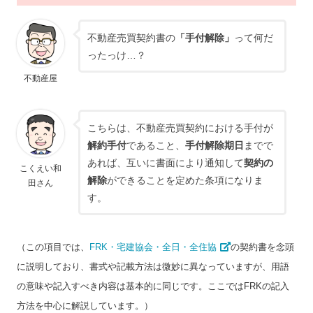
不動産売買契約書の
「手付解除」
って何だ
ったっけ…？
不動産屋
こちらは、不動産売買契約における手付が
解約手付
であること、
手付解除期日
までで
あれば、互いに書面により通知して
契約の
こくえい和
解除
ができることを定めた条項になりま
田さん
す。
（この項目では、
FRK・宅建協会・全日・全住協
の契約書を念頭
に説明しており、書式や記載方法は微妙に異なっていますが、用語
の意味や記入すべき内容は基本的に同じです。ここではFRKの記入
方法を中心に解説しています。）