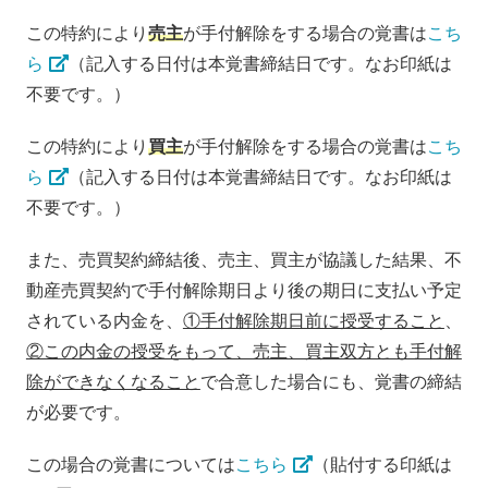
この特約により
売主
が手付解除をする場合の覚書は
こち
ら
（記入する日付は本覚書締結日です。なお印紙は
不要です。）
この特約により
買主
が手付解除をする場合の覚書は
こち
ら
（記入する日付は本覚書締結日です。なお印紙は
不要です。）
また、売買契約締結後、売主、買主が協議した結果、不
動産売買契約で手付解除期日より後の期日に支払い予定
されている内金を、
①手付解除期日前に授受すること
、
②この内金の授受をもって、売主、買主双方とも手付解
除ができなくなること
で合意した場合にも、覚書の締結
が必要です。
この場合の覚書については
こちら
（貼付する印紙は