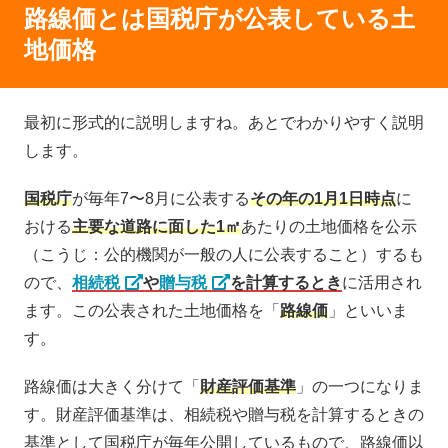
路線価とは国税庁が公表している土
地価格
最初に形式的に説明しますね。あとでわかりやすく説明
します。
国税庁
が毎年7〜8月に公表する
その年の1月1日時点
に
おける
主要な道路に面した1㎡
あたりの土地価格を公示
（こうじ：公的機関が一般の人に公表すること）するも
ので、
相続税
や
贈与税
を計算するとき
に活用され
ます。この公表された土地価格を「
路線価
」といいま
す。
路線価は大きく分けて「
財産評価基準
」の一つになりま
す。財産評価基準は、相続税や贈与税を計算するときの
基準として国税庁が毎年公開しているもので、路線価以