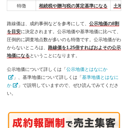
特徴
相続税や贈与税の算定基準になる
土地取
路線価は、成約事例などを参考にして、
公示地価の8割
を目安
に決定されます。公示地価や基準地価に比べて、
圧倒的に調査地点数が多いのも特徴です。公示地価がわ
からないところは、
路線価を1.25倍すればおよその公示
地価になる
ということになります。
公示地価について詳しくは「
公示地価とはなにか
」、基準地価について詳しくは「
基準地価とはなに
か
」で説明していますので、ぜひ読んでみてくださ
い。