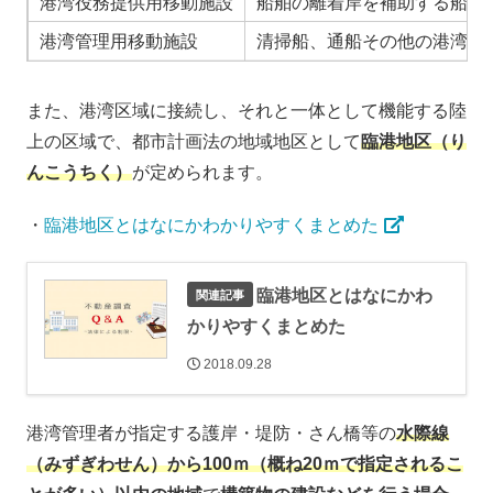
港湾役務提供用移動施設
船舶の離着岸を補助する船舶
港湾管理用移動施設
清掃船、通船その他の港湾の
また、港湾区域に接続し、それと一体として機能する陸
上の区域で、都市計画法の地域地区として
臨港地区（り
んこうちく）
が定められます。
・
臨港地区とはなにかわかりやすくまとめた
臨港地区とはなにかわ
かりやすくまとめた
2018.09.28
港湾管理者が指定する護岸・堤防・さん橋等の
水際線
（みずぎわせん）から100ｍ（概ね20ｍで指定されるこ