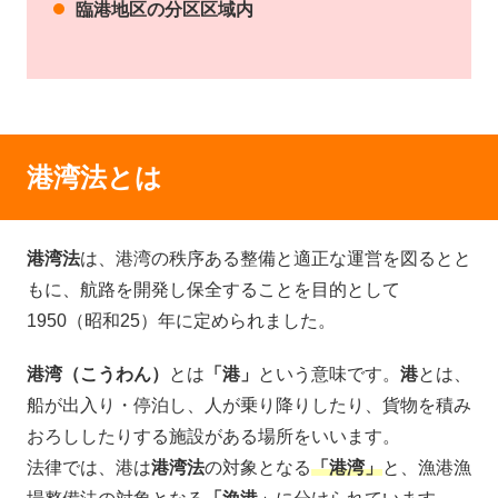
臨港地区の分区区域内
港湾法とは
港湾法
は、港湾の秩序ある整備と適正な運営を図るとと
もに、航路を開発し保全することを目的として
1950（昭和25）年に定められました。
港湾（こうわん）
とは
「港」
という意味です。
港
とは、
船が出入り・停泊し、人が乗り降りしたり、貨物を積み
おろししたりする施設がある場所をいいます。
法律では、港は
港湾法
の対象となる
「港湾」
と、漁港漁