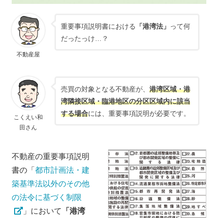
重要事項説明書における
「港湾法」
って何
だったっけ…？
不動産屋
売買の対象となる不動産が、
港湾区域・港
湾隣接区域・臨港地区の分区区域内に該当
する場合
には、重要事項説明が必要です。
こくえい和
田さん
不動産の重要事項説明
書の「
都市計画法・建
築基準法以外のその他
の法令に基づく制限
」において
「港湾