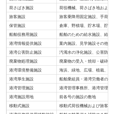
荷さばき施設
荷役機械、荷さばき地および
旅客施設
旅客乗降用固定施設、手荷物
保管施設
倉庫、野積場、貯木場、貯炭
船舶役務用施設
船舶のための給水施設、給油
港湾情報提供施設
案内施設、見学施設その他の
港湾公害防止施設
汚濁水の浄化施設、公害防止
廃棄物処理施設
廃棄物の受入・焼却・破砕施
港湾環境整備施設
海浜、緑地、広場、植栽、休
港湾厚生施設
船舶乗組員・港湾労働者の休
港湾管理施設
港湾管理事務所、港湾管理用
港湾施設用地
前各号の施設の敷地
移動式施設
移動式荷役機械および旅客乗