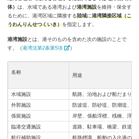
体）
は、水域である港湾および
港湾施設
を維持・保全す
るために、港湾区域に隣接する
陸域
に
港湾隣接区域（こ
うわんりんせつくいき）
を指定します。
港湾施設
とは、港そのものを含めた次の施設のことで
す。（
港湾法第2条第5項
）
名称
用途
水域施設
航路、泊地および船だまり
外郭施設
防波堤、防砂堤、防潮堤、水
係留施設
岸壁、係船浮標、桟橋、浮桟
臨港交通施設
道路、駐車場、橋梁、鉄道、
航行補助施設
航路標識、船舶の入出港のた