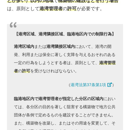
とが多い）以内の地域
で
構築物の建設などを行う場合
は、原則として
港湾管理者
の
許可
が必要です。
【港湾区域、港湾隣接区域、臨港地区内での制限行為】
港湾区域内
または
港湾隣接区域内
において、港湾の開
発、利用または保全に著しく支障を与えるおそれのある
一定の行為をしようとする者は、原則として、
港湾管理
者
の
許可
を受けなければならない。
（
港湾法第37条第1項
）
臨港地区内で港湾管理者が指定した分区の区域内
におい
ては、各分区の目的を著しく阻害する構築物で地方公共
団体が条例で定めるものを建設することができません。
また、構築物を改築し、またはその用途を変更して、そ