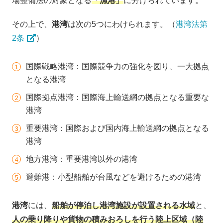
場整備法の対象となる
「漁港」
に分けられています。
その上で、
港湾
は次の5つにわけられます。（
港湾法第
2条
）
国際戦略港湾：国際競争力の強化を図り、一大拠点
となる港湾
国際拠点港湾：国際海上輸送網の拠点となる重要な
港湾
重要港湾：国際および国内海上輸送網の拠点となる
港湾
地方港湾：重要港湾以外の港湾
避難港：小型船舶が台風などを避けるための港湾
港湾
には、
船舶が停泊し港湾施設が設置される水域
と、
人の乗り降りや貨物の積みおろしを行う陸上区域（陸