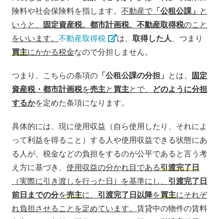
険料や社会保険料を指します。
不動産で
「公租公課」
と
いうと、
固定資産税、都市計画税、不動産取得税
のこと
をいいます。
不動産取得税
は、
取得した人
、つまり
買主
にかかる税金
なので分担しません。
つまり、こちらの条項の
「公租公課の分担」
とは、
固定
資産税・都市計画税
を
売主
と
買主
とで、
どのように分担
するか
を定めた条項になります。
具体的には、現に使用収益（自ら使用したり、それによ
って利益を得ること）する人や使用収益できる状態にあ
る人が、税金などの負担をするのが公平であると言う考
え方に基づき、
使用収益の分かれ目である
引渡完了日
（実際に引き渡しを行った日）を基準にし、
引渡完了日
前日までの分
を
売主
に、
引渡完了日以降
を
買主
にそれぞ
れ負担させることを定めています。
賃貸中の物件の賃料