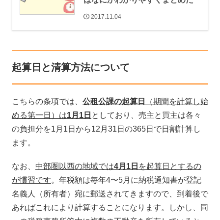
2017.11.04
起算日と清算方法について
こちらの条項では、
公租公課の起算日
（期間を計算し始
める第一日）は
1月1日
としており、売主と買主は各々
の負担分を1月1日から12月31日の365日で日割計算し
ます。
なお、
中部圏以西の地域では
4月1日
を起算日とするの
が慣習です
。年税額は毎年4〜5月に納税通知書が登記
名義人（所有者）宛に郵送されてきますので、到着後で
あればこれにより計算することになります。しかし、同