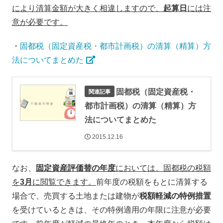
により清算金額が大きく相違しますので、
起算日
には注
意が必要です。
・
固都税（固定資産税・都市計画税）の清算（精算）方
法についてまとめた
固都税（固定資産税・
都市計画税）の清算（精算）方
法についてまとめた
2015.12.16
なお、
固定資産評価替の年度
においては、固都税の税額
を
3月
に閲覧できます。
前年度の税額をもとに清算する
場合で、売買する土地または建物が
税額軽減の特例措置
を受けているときは、その特例適用の年限に注意が必要