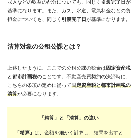
収入などの収益の配分についても、同じく
引渡完了日
が
基準になります。また、ガス、水道、電気料金などの負
担金についても、同じく
引渡完了日
が基準になります。
清算対象の公租公課とは？
上述したように、ここでの公租公課の税金は
固定資産税
と
都市計画税
のことです。不動産売買契約の決済時に、
こちらの条項の定めに従って
固定資産税
と
都市計画税
の
清算
が必要になります。
「精算」と「清算」の違い
「精算」
は、金額を細かく計算し、結果を出すと