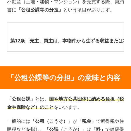
不動産（土地・建物・マンション）を売買する際、契約
書に
「公租公課等の分担」
という項目があります。
第12条 売主、買主は、本物件から生ずる収益または本
「公租公課等の分担」の意味と内容
「公租公課」
とは、
国や地方公共団体に納める負担（税
金や保険など）のこと
をいいます。
一般的には
「公租（こうそ）」
が
「税金」
で所得税や住
民税などを指し、
「公課（こうか）」
は
「料」
で健康保