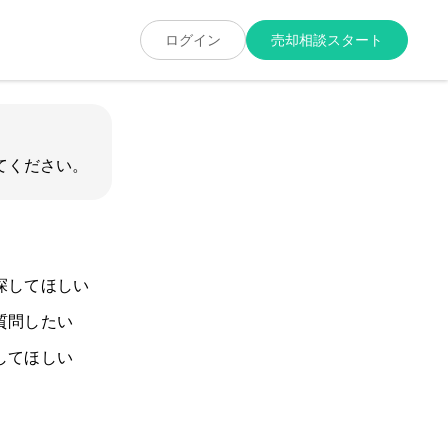
「自分に合った」売却・買取・査定を実現する不動産売却専門サ
ログイン
売却相談スタート
てください。
探してほしい
質問したい
してほしい