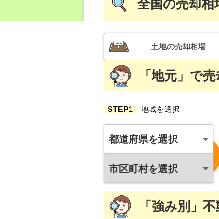
全国
の売却相
土地
の売却相場
「地元」
で
売
STEP1
地域を選択
都道府県を選択
市区町村を選択
「強み別」
不