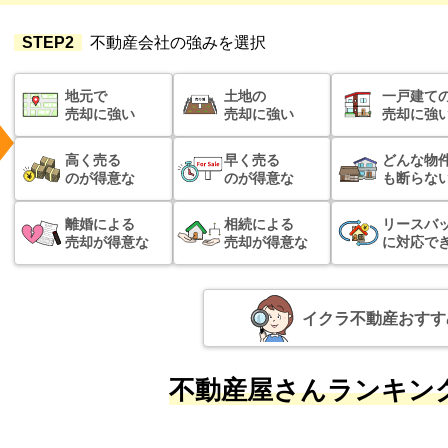
STEP2
不動産会社の強みを選択
地元で
土地の
一戸建て
売却に強い
売却に強い
売却に強
高く売る
早く売る
どんな物
のが得意な
のが得意な
も断らな
離婚による
相続による
リースバ
売却が得意な
売却が得意な
に対応で
イクラ不動産おすす
不動産屋さんランキング