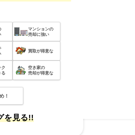
の
マンションの
い
売却に強い
件
買取が得意な
い
ック
空き家の
きる
売却が得意な
め！
を見る!!