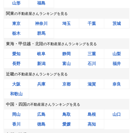
山形
福島
千葉県君津市中野五丁目
関東
の不動産屋さんランキングを見る
階数:
2
階
築年数:
26年
東京
神奈川
埼玉
千葉
茨城
建物面積:
125
㎡
土地面積:
213
㎡
栃木
群馬
センチュリー21 株式会社エステートコンサル
東海・甲信越・北陸
の不動産屋さんランキングを見る
400
NEW
愛知
岐阜
静岡
三重
山梨
万円
2026年8月
長野
新潟
富山
石川
福井
徳島県徳島市下助任町四丁目
近畿
の不動産屋さんランキングを見る
大阪
兵庫
京都
滋賀
奈良
階数:
2
階
築年数:
65年
和歌山
建物面積:
80
㎡
土地面積:
91
㎡
中国・四国
の不動産屋さんランキングを見る
株式会社SUMiTAS徳島
岡山
広島
鳥取
島根
山口
500
NEW
万円
香川
徳島
愛媛
高知
2026年8月