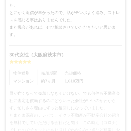
た。

とにかく返信が早かったので、話がテンポよく進み、ストレ
スを感じる事はありませんでした。

また機会があれば、ぜひ相談させていただきたいと思いま
す。
30代
女性
（
大阪府茨木市
）
物件種別
売却期間
売却価格
マンション
約7ヶ月
1,610
万円
母が亡くなって売却しなきゃいけない、でも何件も不動産会
社に査定を依頼するのにどういった会社がいいのかわから
ず、忙しさを理由にずっと後回しになっていました。

たまたま深夜のテレビで、イクラ不動産が不動産会社の紹介
を無料でしていただける会社だと知り、この時期（コロナ）
でしたのでチャットのやり取りでわからない点など相談しや