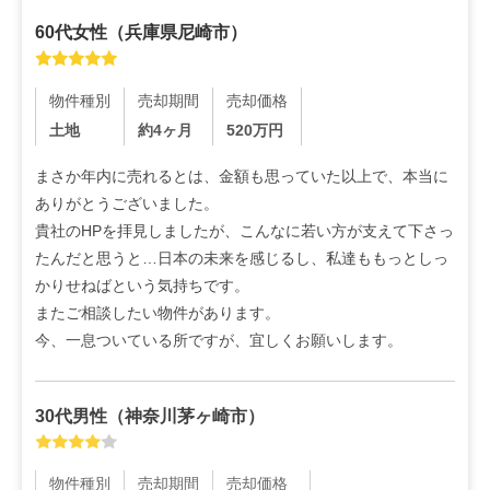
60代
女性
（
兵庫県尼崎市
）
物件種別
売却期間
売却価格
土地
約4ヶ月
520
万円
まさか年内に売れるとは、金額も思っていた以上で、本当に
ありがとうございました。

貴社のHPを拝見しましたが、こんなに若い方が支えて下さっ
たんだと思うと…日本の未来を感じるし、私達ももっとしっ
かりせねばという気持ちです。

またご相談したい物件があります。

今、一息ついている所ですが、宜しくお願いします。
30代
男性
（
神奈川茅ヶ崎市
）
物件種別
売却期間
売却価格