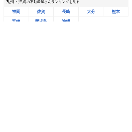
九州・沖縄
の不動産屋さんランキングを見る
茨城県神栖市若松中央四丁目
福岡
佐賀
長崎
大分
熊本
階数:
1
階
築年数:
43年
宮崎
鹿児島
沖縄
建物面積:
60
㎡
土地面積:
150
㎡
無料＆チャットで気軽に相談
スカイハウジング有限会社
売却相談をはじめる（無料）
全国
の売却相場・動向を調べる
200
NEW
万円
2026年8月
土地
戸建て
マンション
の売却相場
の売却相場
の売却相場
埼玉県本庄市児玉町蛭川
「地元」
で
売却実績が豊富な
状態:
更地
土地面積:
881
㎡
不動産屋さんランキングを見る
株式会社ネクストステージ
2,200
NEW
万円
2026年8月
大阪府枚方市香里ケ丘四丁目