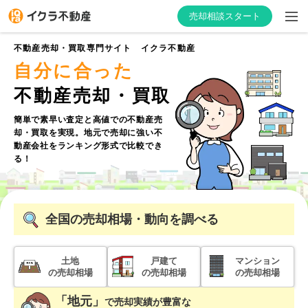
売却相談スタート
不動産売却・買取専門サイト イクラ不動産
自分に合った
不動産売却・買取
はじめての方へ
簡単で素早い査定と高値での不動産売
却・買取を実現。
地元で売却に強い不
不動産会社を探す
動産会社をランキング形式で比較でき
る！
物件の価格を知る
お家の売却を学ぶ
全国
の売却相場・動向を調べる
不動産会社向け情報
土地
戸建て
マンション
の売却相場
の売却相場
の売却相場
「地元」
で
売却実績が豊富な