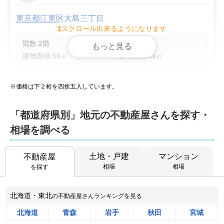
東京都江東区大島三丁目
スクロール出来るようになります
階数:
2
階
築年数:
49年
もっと見る
建物面積:
56
㎡
土地面積:
44
㎡
ミライアス株式会社
※価格は下２桁を四捨五入しています。
50
NEW
万円
2026年8月
「都道府県別」地元の不動産屋さんを探す・
相場を調べる
岩手県宮古市佐原三丁目
土地・戸建
マンション
状態:
不動産屋
古家あり
土地面積:
178
㎡
相場
相場
を探す
株式会社R-ハウジング
北海道・東北
の不動産屋さんランキングを見る
2,100
NEW
万円
2026年8月
北海道
青森
岩手
秋田
宮城