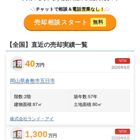
チャットで相談＆
電話営業なし！
売却相談スタート
無料
【全国】直近の売却実績一覧
40
NEW
万円
2026年8月
岡山県倉敷市五日市
階数:
2
階
築年数:
57年
建物面積:
87
㎡
土地面積:
80
㎡
株式会社ランド・アイ
1,300
NEW
万円
2026年8月