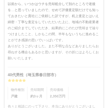
以前から、いつかはウチを売却処分して別のところで老後
を…と思っていましたので、せめて評価査定額だけでも知っ
ておきたいと貴社にご依頼した訳ですが、机上査定とはいえ
綿密・丁寧な査定をしていただいた上に、地域の不動産業者
のご紹介までしていただき、結果的にこのたび売却まで辿り
つけましたこと、しかもこの間、半年もないうちに進めるこ
とができ感謝の思いでいっぱいです。

ありがとうございました。また不明な点などありましたらお
尋ねする機会もあるかと思いますが、その折にはよろしくお
願いいたします。
40代
男性
（
埼玉県春日部市
）
物件種別
売却期間
売却価格
戸建
約3ヶ月
2,350
万円
色々と相談にのって下さり、本当にありがとうございまし