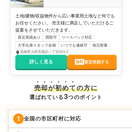
長崎県大村市諏訪一丁目
土地/建物/収益物件から広い事業用土地など何でも
状態:
更地
土地面積:
124
㎡
お任せください。 売主様に満足していただけるご
（株）あこう不動産
提案をさせていただきます。
直近実績あり
買取可
リースバック対応
1,400
大手出身スタッフ在籍
いつでも連絡可
地元密着
万円
2023年10月
長崎県大村市諏訪一丁目603-3
長崎県大村市諏訪一丁目
詳しく見る
査定依頼する
無料
状態:
更地
土地面積:
256
㎡
売
却
が
初
め
て
の方に
（株）あこう不動産
3
選ばれている
つのポイント
1
全国の市区町村に対応