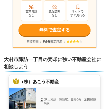
2024年3月
営業電話
急な訪問
ネットで
長崎県大村市諏訪一丁目
なし
なし
すぐ見れる
状態:
古家あり
土地面積:
217
㎡
無料で査定する
（株）あこう不動産
所要時間 ：
約3分
査定精度 ：
600
万円
2023年12月
大村市諏訪一丁目の売却に強い不動産会社に
長崎県大村市諏訪一丁目
相談しよう
状態:
更地
土地面積:
134
㎡
（株）あこう不動産
（株）あこう不動産
600
万円
JR大村線「諏訪駅」徒歩6分 池田郵便
2023年12月
局横