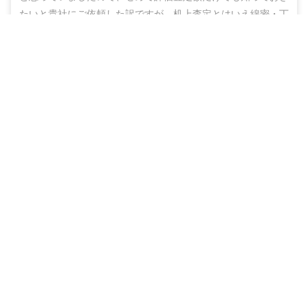
たいと貴社にご依頼した訳ですが、机上査定とはいえ綿密・丁
寧な査定をしていただいた上に、地域の不動産業者のご紹介ま
営業電話なし！ネットで完結
でしていただき、結果的にこのたび売却まで辿りつけましたこ
と、しかもこの間、半年もないうちに進めることができ感謝の
無料で査定スタート
思いでいっぱいです。

ありがとうございました。また不明な点などありましたらお尋
ねする機会もあるかと思いますが、その折にはよろしくお願い
いたします。
40代
男性
（
埼玉県春日部市
）
物件種別
売却期間
売却価格
戸建
約3ヶ月
2,350
万円
色々と相談にのって下さり、本当にありがとうございました。

とにかく返信が早かったので、話がテンポよく進み、ストレス
を感じる事はありませんでした。
