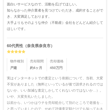
面白いサービスなので、活動を広げてほしい。

知らなかった仲介業者を見つけていただき、成約することがで
き、大変満足しております。

大手よりもそのような仲介（不動産）会社をどんどん紹介して
ほしいです。
60代
男性
（
奈良県奈良市
）
物件種別
売却期間
売却価格
戸建
約4ヶ月
450
万円
実はインターネットでの査定という依頼について、当初、大変
不安がありました（無料といっているが後で請求されるのでは
ないか、いい加減な査定しかしてくれないのではないか…）。
いや、大変失礼いたしました。

以前から、いつかはウチを売却処分して別のところで老後を…
と思っていましたので、せめて評価査定額だけでも知っておき