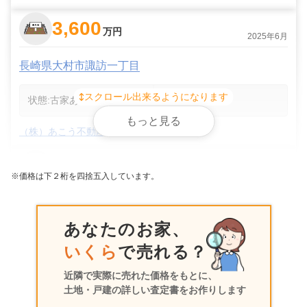
3,600
万円
2025年6月
長崎県大村市諏訪一丁目
スクロール出来るようになります
状態:
古家あり
土地面積:
887
㎡
もっと見る
（株）あこう不動産
7,000
万円
2025年1月
※価格は下２桁を四捨五入しています。
長崎県大村市諏訪一丁目
あなたのお家、
状態:
更地
土地面積:
1806
㎡
いくら
で売れる？
（株）あこう不動産
近隣で実際に売れた価格をもとに、
土地・戸建の詳しい査定書をお作りします
1,000
万円