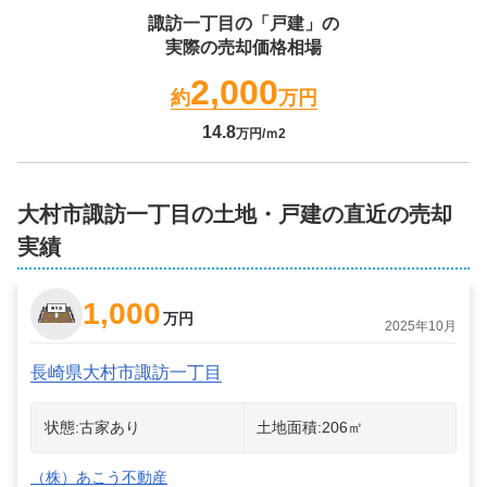
諏訪一丁目
の「戸建」の
実際の売却価格相場
2,000
約
万円
14.8
万円/ｍ2
大村市諏訪一丁目の土地・戸建の直近の売却
実績
1,000
万円
2025年10月
長崎県大村市諏訪一丁目
状態:
古家あり
土地面積:
206
㎡
（株）あこう不動産