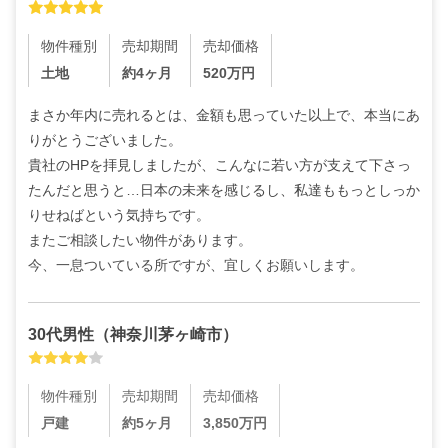
物件種別
売却期間
売却価格
土地
約4ヶ月
520
万円
まさか年内に売れるとは、金額も思っていた以上で、本当にあ
りがとうございました。

貴社のHPを拝見しましたが、こんなに若い方が支えて下さっ
たんだと思うと…日本の未来を感じるし、私達ももっとしっか
りせねばという気持ちです。

またご相談したい物件があります。

今、一息ついている所ですが、宜しくお願いします。
30代
男性
（
神奈川茅ヶ崎市
）
物件種別
売却期間
売却価格
戸建
約5ヶ月
3,850
万円