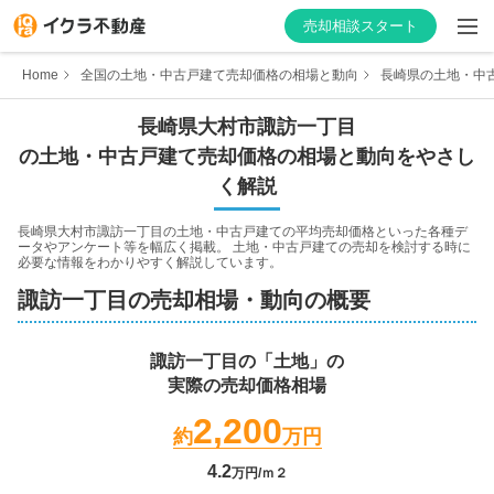
売却相談スタート
Home
全国の土地・中古戸建て売却価格の相場と動向
長崎県の土地・中
長崎県
大村市
諏訪一丁目
の土地・中古戸建て売却価格の相場と動向をやさし
はじめての方へ
く解説
不動産会社を探す
長崎県大村市諏訪一丁目
の土地・中古戸建ての平均売却価格といった各種デ
ータやアンケート等を幅広く掲載。 土地・中古戸建ての売却を検討する時に
必要な情報をわかりやすく解説しています。
物件の価格を知る
諏訪一丁目
の売却相場・動向の概要
お家の売却を学ぶ
諏訪一丁目
の「土地」の
実際の売却価格相場
不動産会社向け情報
2,200
約
万円
4.2
万円/ｍ２