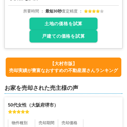
所要時間
最短30秒
査定精度
土地の価格を試算
戸建ての価格を試算
【
大村市
版】
売却実績が豊富なおすすめの不動産屋さんランキング
お家を売却された売主様の声
50代
女性
（
大阪府堺市
）
物件種別
売却期間
売却価格